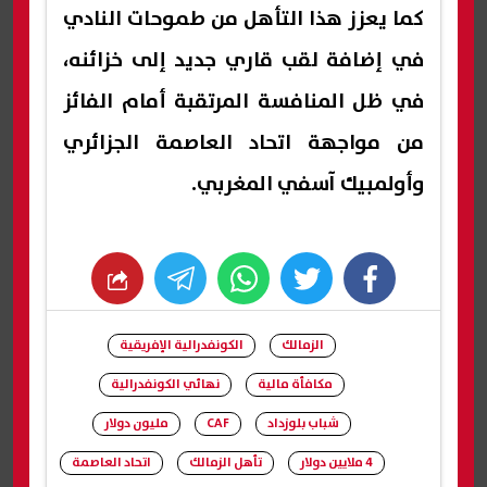
كما يعزز هذا التأهل من طموحات النادي
في إضافة لقب قاري جديد إلى خزائنه،
في ظل المنافسة المرتقبة أمام الفائز
من مواجهة اتحاد العاصمة الجزائري
وأولمبيك آسفي المغربي.
whats
twitter
facebook
الزمالك
الكونفدرالية الإفريقية
مكافأة مالية
نهائي الكونفدرالية
شباب بلوزداد
CAF
مليون دولار
4 ملايين دولار
تأهل الزمالك
اتحاد العاصمة