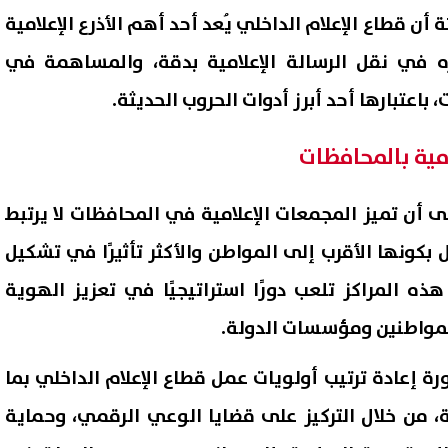
ة أن قطاع الإعلام الداخلي يُعد أحد أهم الأذرع الإعلامية
وره في نقل الرسالة الإعلامية بدقة، والمساهمة في
باعتبارها أحد أبرز أدوات الحروب الحديثة.
امية بالمحافظات
 أن تميز المجمعات الإعلامية في المحافظات لا يرتبط
 بكونها الأقرب إلى المواطن والأكثر تأثيرًا في تشكيل
هذه المراكز تلعب دورًا استراتيجيًا في تعزيز الهوية
مشاجرة عائلية تنتهي بإصابة 3
اعرف موقفك.. هل يحق للطال
نين وضبط طرفي الواقعة
امتحانات الدور الثاني بعد الر
المواطنين ومؤسسات الدولة.
يوم
3 مواد؟
06 أغسطس, 2026 09:24 م
 إعادة ترتيب أولويات عمل قطاع الإعلام الداخلي بما
ة، من خلال التركيز على قضايا الوعي الرقمي، وحماية