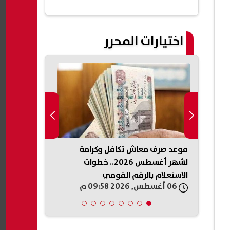
اختيارات المحرر
ب دخول
موعد صرف معاش تكافل وكرامة
مأساة في ال
سوب في
لشهر أغسطس 2026.. خطوات
بالفيوم.. وفا
الاستعلام بالرقم القومي
كيميائي
06 أغسطس, 2026 09:58 م
06 أغسطس, 2026 09:58 م