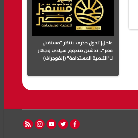
عاجل| تحول جذري ينتظر "مستقبل
مصر".. تدشين صندوق سيادي وجهاز
لـ"التنمية المستدامة" (إنفوجراف)
rss feed
instagram
youtube
twitter
facebook