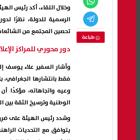
وخلال اللقاء، أكد رئيس الهيئ
الرسمية للدولة، نظرًا لد
تحصين المجتمع من الشائعات، 
طباعة
دور محوري للمراكز الإعل
وأشار السفير علاء يوسف إلى
فقط بانتشارها الجغرافي، بل
وعيه واتجاهاته، مؤكدًا أن 
ة المتوسطة
محمد صلاح في طرابزون سبور..
ديا حارقة دم
تفاصيل الصفقة وراتبه الضخم مع
مواط
الوطنية وترسيخ الثقة بين 
النادي التركي
بالف
06 أغسطس, 2026 09:32 م
06 أغسطس, 2026 09:29 م
وشدد رئيس الهيئة على ضرورة
يتوافق مع التحديات الراهن