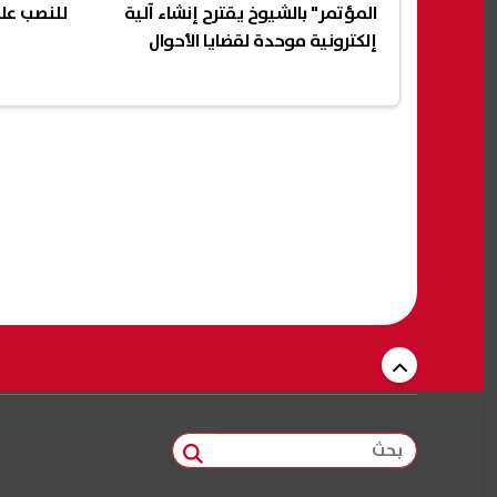
المؤتمر" بالشيوخ يقترح إنشاء آلية
للنصب عل
إلكترونية موحدة لقضايا الأحوال
الشخصية
بحث