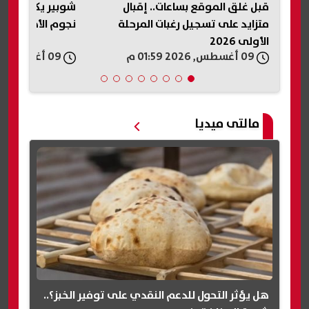
قبل غلق الموقع بساعات.. إقبال
شوبير يكشف كوا
عات
متزايد على تسجيل رغبات المرحلة
نجوم الأهلي.. و
الأولى 2026
09 أغسطس, 2026 01:59 م
09 أغسطس, 2026 01:57 م
مالتى ميديا
هل يؤثر التحول للدعم النقدي على توفير الخبز؟..