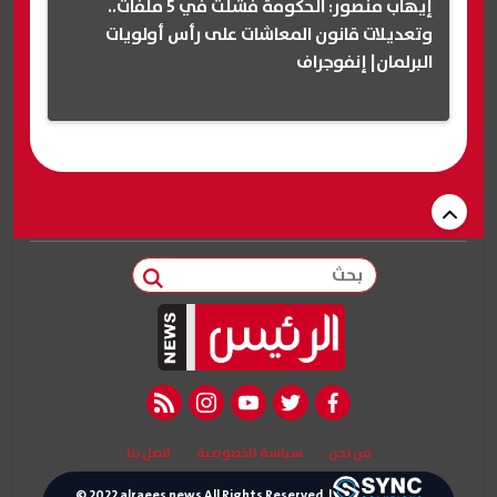
إيهاب منصور: الحكومة فشلت في 5 ملفات..
وتعديلات قانون المعاشات على رأس أولويات
البرلمان| إنفوجراف
بحث
rss feed
instagram
youtube
twitter
facebook
من نحن
سياسة الخصوصية
اتصل بنا
© 2022 alraees news All Rights Reserved. |