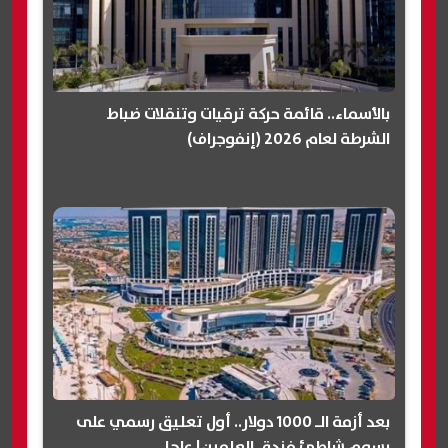
بالأسماء.. قائمة حركة ترقيات وتنقلات ضباط
الشرطة لعام 2026 (إنفوجراف)
بعد أزمة الـ 1000 دولار.. أول تعليق رسمي على
رسوم شاطئ فندق العلمين| عاجل