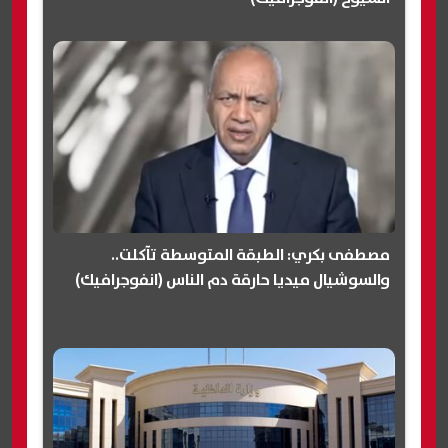
مصطفى بكري: الطبقة المتوسطة تآكلت..
والسوشيال ميديا حارقة دم الناس (انفوجرافيك)