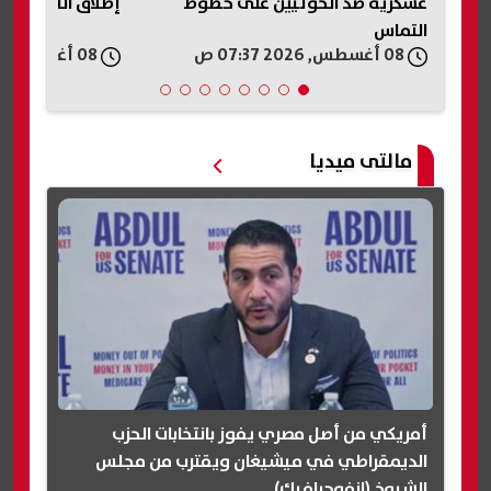
عسكرية ضد الحوثيين على خطوط
إطلاق النار في 
التماس
08 أغسطس, 2026 07:37 ص
08 أغسطس, 2026 06:21 ص
مالتى ميديا
أمريكي من أصل مصري يفوز بانتخابات الحزب
الديمقراطي في ميشيغان ويقترب من مجلس
الشيوخ (انفوجرافيك)