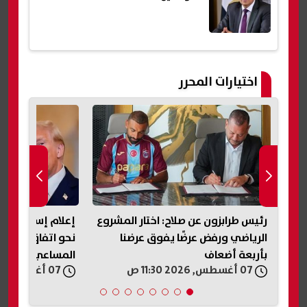
اختيارات المحرر
ابر
رئيس طرابزون عن صلاح: اختار المشروع
إعلام إسرائيلي: 
ن
الرياضي ورفض عرضًا يفوق عرضنا
نحو اتفاق مع إير
بأربعة أضعاف
المساعي الدبلو
07 أغسطس, 2026 11:30 ص
07 أغسطس, 2026 11:20 ص