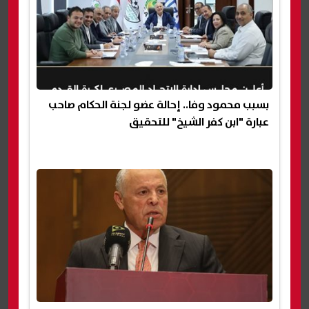
بسبب محمود وفا.. إحالة عضو لجنة الحكام صاحب
عبارة "ابن كفر الشيخ" للتحقيق