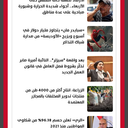
الأرصاد تكشف حالة الطقس حتى
الأربعاء.. أجواء شديدة الحرارة وشبورة
صباحية على عدة مناطق
«سبايدر مان» يتجاوز مليار دولار في
أسبوع ويزيح «الأوديسة» من صدارة
شباك التذاكر
بعد واقعة "سيزلر".. النائبة أميرة صابر
تذكّر بشروط فصل العامل في قانون
العمل الجديد
الزراعة: انتاج أكثر من 4000 طن من
منتجات تدوير المخلفات بالمجازر
المعتمدة
«الري» تعلن حسم 96.38% من شكاوى
المواطنين منذ 2021