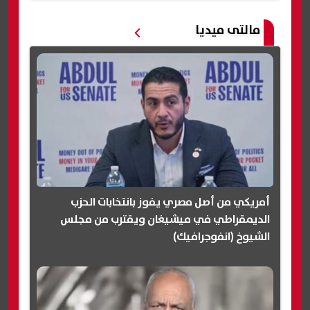
مالتى ميديا
أمريكي من أصل مصري يفوز بانتخابات الحزب
الديمقراطي في ميشيغان ويقترب من مجلس
الشيوخ (انفوجرافيك)