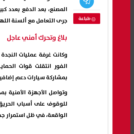
المصنع، بعد الدفع بعدد كبي
طباعة
جرى التعامل مع ألسنة اللهب
بلاغ وتحرك أمني عاجل
وكانت غرفة عمليات النجدة ق
الفور انتقلت قوات الحماي
بمشاركة سيارات دعم إضافية
حادث تصادم بطريق
رئيس الأركان الأمريكي يحذر ترامب
هيثم
وتواصل الأجهزة الأمنية بم
سرًا: القوة الجوية وحدها لن تنهي
استب
الحرب مع إيران
يمهد
للوقوف على أسباب الحريق وم
08 أغسطس, 2026 04:34 ص
08 أغسطس, 2026 03:49 ص
الواقعة، في ظل استمرار جه