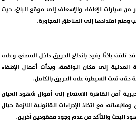
ر من سيارات الإطفاء والإسعاف إلى موقع البلاغ، حيث
 ومنع امتدادها إلى المناطق المجاورة.
د تلقت بلاغًا يفيد باندلاع الحريق داخل المصنع، وعلى
ة المدنية إلى مكان الواقعة، وبدأت أعمال الإطفاء
 حتى تمت السيطرة على الحريق بالكامل.
 حسن على أعتاب سيلتيك..
حسام عبد المجيد يحتفل بزفافه
ديرية أمن القاهرة الاستماع إلى أقوال شهود العيان
عاد مفاجئ من ريال أوفييدو
فيديوهات رقص مدافع الزمالك
 لرحيله
السابق تشعل السوشيال ميديا
لابساته، مع اتخاذ الإجراءات القانونية اللازمة حيال
08 أغسطس, 2026 03:44 ص
ود البحث والتأكد من عدم وجود مفقودين آخرين.