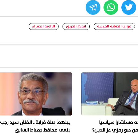
whats
twitter
face
قوات الحماية المدنية
اندلاع الحريق
الزاوية الحمراء
ه مستشارا سياسيا
بينهما صلة قرابة.. الفنان سيد رجب
من هو رمزي عز الدين؟
ينعى محافظ دمياط السابق