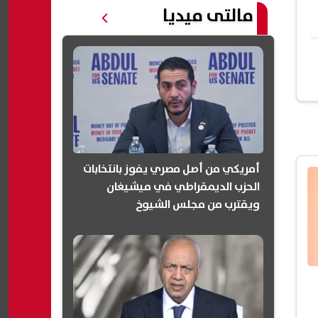
مالتى ميديا
أمريكي من أصل مصري يفوز بانتخابات
الحزب الديمقراطي في ميشيغان
ويقترب من مجلس الشيوخ
(انفوجرافيك)