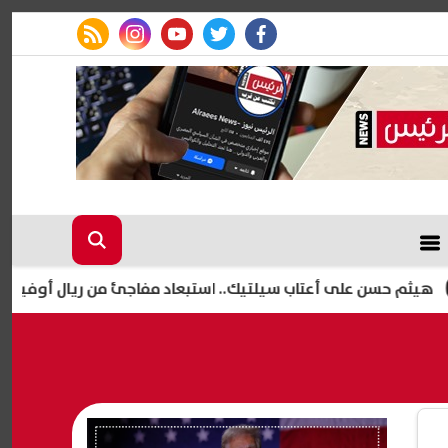
rss feed
instagram
youtube
twitter
facebook
 على أعتاب سيلتيك.. استبعاد مفاجئ من ريال أوفييدو يمهد لرح