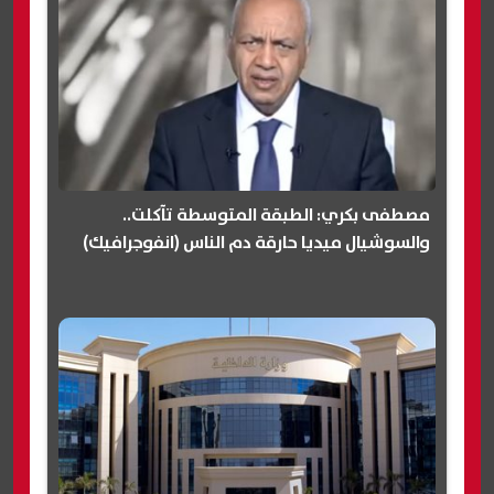
مصطفى بكري: الطبقة المتوسطة تآكلت..
والسوشيال ميديا حارقة دم الناس (انفوجرافيك)