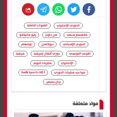
whats
twitter
facebook
الدوري الإنجليزي
القنوات الناقلة
مانشستر سيتي
صن داونز
رايو فاليكانو
الدوري الإسباني
نيوكاسل
توتنهام
الترجي التونسي
دوري أبطال إفريقيا
فريقيا
الإنجليزي
مباريات اليوم
مواعيد مباريات الدوري
beIN Sports HD 1
ريال بيتيس
شارك
مواد متعلقة