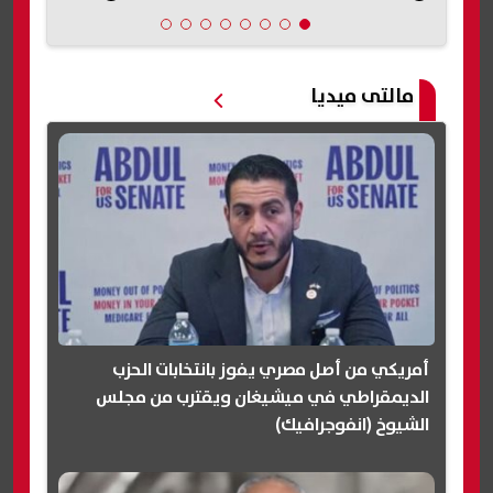
مالتى ميديا
أمريكي من أصل مصري يفوز بانتخابات الحزب
الديمقراطي في ميشيغان ويقترب من مجلس
الشيوخ (انفوجرافيك)