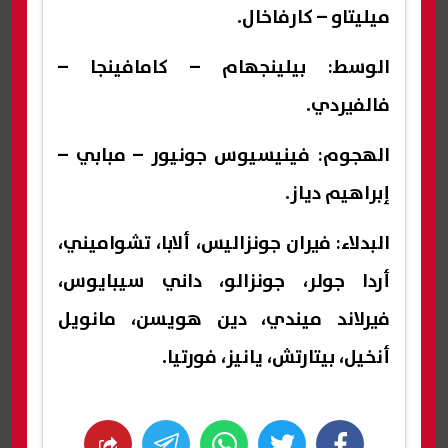
ميليتاو – كارفاخال.
الوسط: بيلينجهام – كامافينجا –
فالفيردي.
الهجوم: فينيسيوس جونيور – مبابي –
إبراهيم دياز.
البدلاء: فيران جونزاليس، ألابا، تشواميني،
أردا جولر، جونزالو، داني سيبايوس،
فيرلاند ميندي، دين هويسن، مانويل
أنخيل، بيتارتش، يانيز، فورتيا.