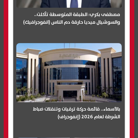
مصطفى بكري: الطبقة المتوسطة تآكلت..
والسوشيال ميديا حارقة دم الناس (انفوجرافيك)
بالأسماء.. قائمة حركة ترقيات وتنقلات ضباط
الشرطة لعام 2026 (إنفوجراف)