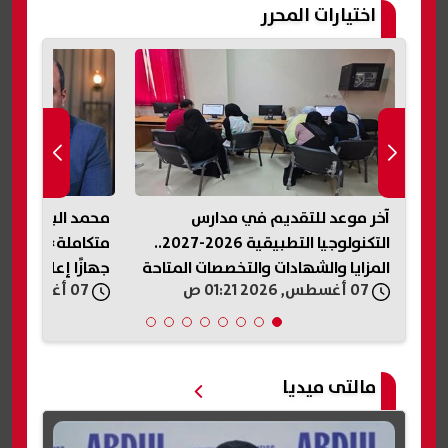
اختيارات المحرر
موين 2026
آخر موعد للتقديم في مدارس
محمد الباز: اعتص
يد
التكنولوجيا التطبيقية 2026-2027..
متكاملة».. ومنصة
المزايا والشهادات والتخصصات المتاحة
جهازًا إعلاميًا لل
07 أغسطس, 2026 01:21 ص
07 أغسطس, 2026 01:18 ص
مالتى ميديا