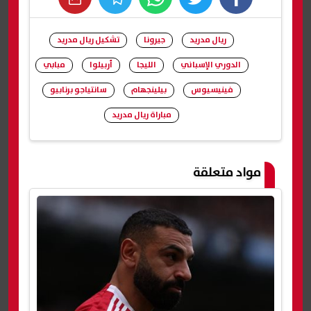
whats
twitter
facebook
ريال مدريد
جيرونا
تشكيل ريال مدريد
الدوري الإسباني
الليجا
أربيلوا
مبابي
فينيسيوس
بيلينجهام
سانتياجو برنابيو
مباراة ريال مدريد
شارك
مواد متعلقة