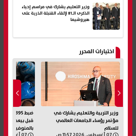
وزير التعليم يشارك في مراسم إحياء
الذكرى الـ81 لإلقاء القنبلة الذرية على
هيروشيما
اختيارات المحرر
وزير التربية والتعليم يشارك في
ضبط 395 أس
مؤتمر رؤساء الجامعات العالمي
قبل بيعها في ال
للسلام
بالمنوفية
07 أغسطس, 2026 11:57 ص
07 أغسطس, 2026 11:56 ص