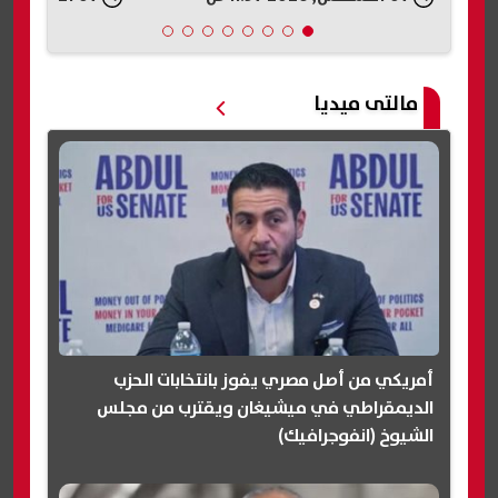
مالتى ميديا
أمريكي من أصل مصري يفوز بانتخابات الحزب
الديمقراطي في ميشيغان ويقترب من مجلس
الشيوخ (انفوجرافيك)