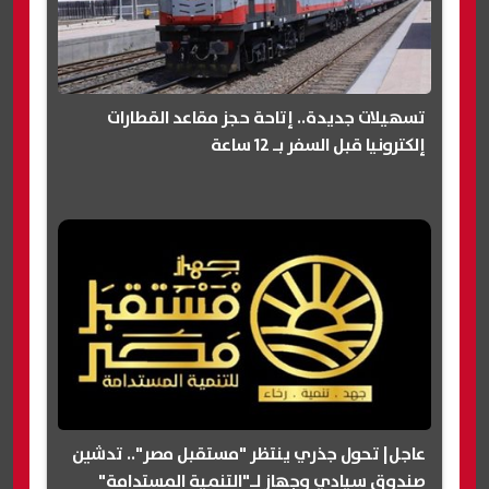
تسهيلات جديدة.. إتاحة حجز مقاعد القطارات
إلكترونيا قبل السفر بـ 12 ساعة
عاجل| تحول جذري ينتظر "مستقبل مصر".. تدشين
صندوق سيادي وجهاز لـ"التنمية المستدامة"