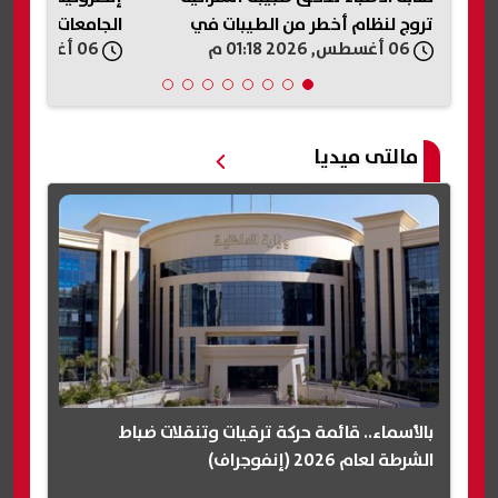
تروج لنظام أخطر من الطيبات في
الجامعات والمؤس
06 أغسطس, 2026 01:18 م
06 أغسطس, 2026 01:08 م
مصر| عاجل
مالتى ميديا
بالأسماء.. قائمة حركة ترقيات وتنقلات ضباط
الشرطة لعام 2026 (إنفوجراف)