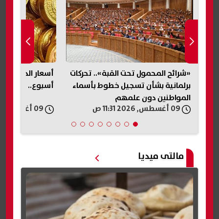
ية
«شرائح المحمول تحت القبة».. تحركات
برلمانية بشأن تسجيل خطوط بأسماء
أسبوع.. والأوقية ت
المواطنين دون علمهم
09 أغسطس, 2026 11:31 ص
09 أغسطس, 2026 11:28 ص
مالتى ميديا