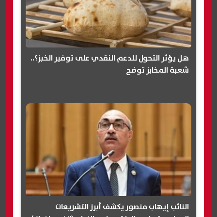
هل يؤثر التحول للدعم النقدي على توفير الخبز؟..
شعبة المخابز توضح
النائب إيهاب منصور يكشف أبرز التشريعات