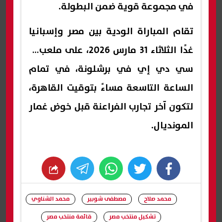
في مجموعة قوية ضمن البطولة.
تقام المباراة الودية بين مصر وإسبانيا
غدًا الثلاثاء 31 مارس 2026، على ملعب آر
سي دي إي في برشلونة، في تمام
الساعة التاسعة مساءً بتوقيت القاهرة،
لتكون آخر تجارب الفراعنة قبل خوض غمار
المونديال.
whats
twitter
facebook
محمد صلاح
مصطفى شوبير
محمد الشناوي
تشكيل منتخب مصر
قائمة منتخب مصر