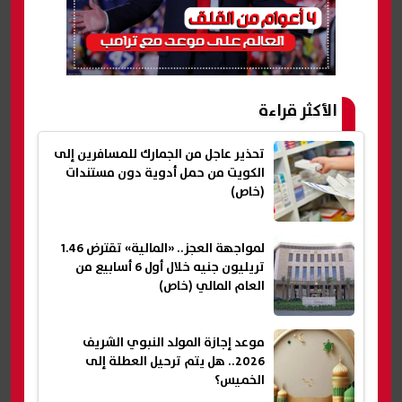
الأكثر قراءة
تحذير عاجل من الجمارك للمسافرين إلى
الكويت من حمل أدوية دون مستندات
(خاص)
لمواجهة العجز.. «المالية» تقترض 1.46
تريليون جنيه خلال أول 6 أسابيع من
العام المالي (خاص)
موعد إجازة المولد النبوي الشريف
2026.. هل يتم ترحيل العطلة إلى
الخميس؟