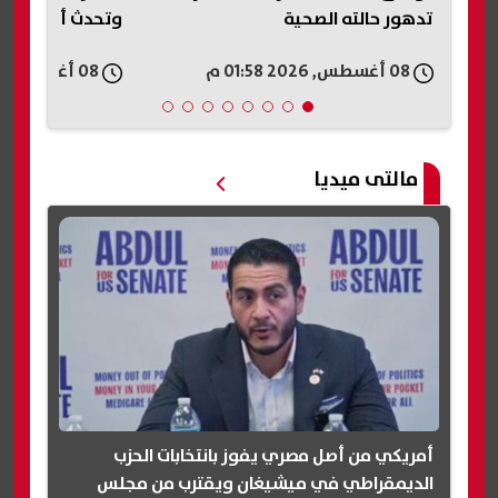
تدهور حالته الصحية
وتحدث أضرارًا جزئ
08 أغسطس, 2026 01:58 م
08 أغسطس, 2026 01:56 م
مالتى ميديا
أمريكي من أصل مصري يفوز بانتخابات الحزب
الديمقراطي في ميشيغان ويقترب من مجلس