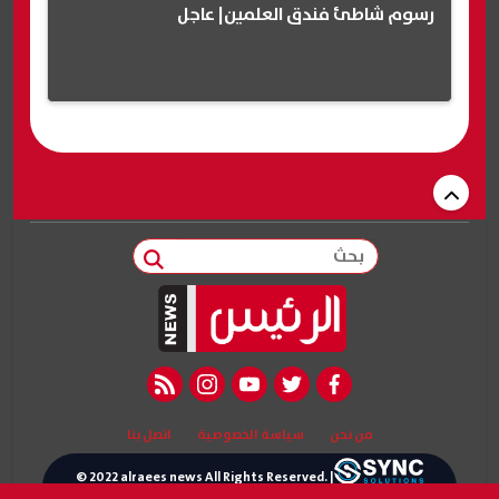
رسوم شاطئ فندق العلمين| عاجل
بحث
rss feed
instagram
youtube
twitter
facebook
من نحن
سياسة الخصوصية
اتصل بنا
© 2022 alraees news All Rights Reserved. |