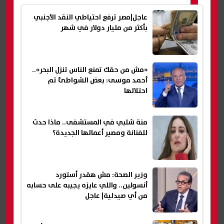
عاجل|مصر ترفع احتياطي النقد الأجنبي
بأكثر من مليار دولار في شهر
«مش من حقك تمنع الناس تنزل البحر»..
أحمد موسى: بعض الشواطئ تم
احتلالها
منة شلبي في المستشفى.. ماذا حدث
للفنانة ومصير أعمالها الجديدة؟
وزير الصحة: مش هقدر أستورد
أنسولين.. واللي عايزه يجيبه على حسابه
من أي صيدلية| عاجل