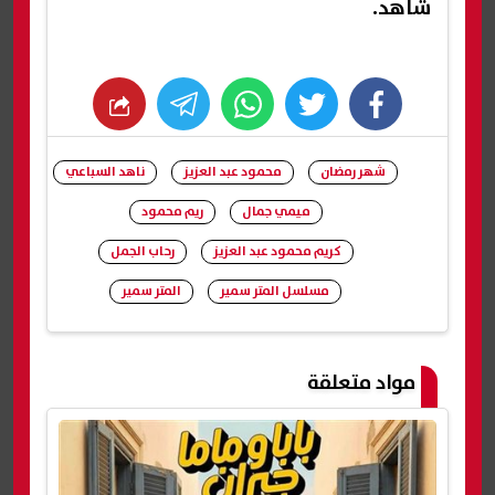
شاهد.
whats
twitter
facebook
شهر رمضان
محمود عبد العزيز
ناهد السباعي
ميمي جمال
ريم محمود
كريم محمود عبد العزيز
رحاب الجمل
مسلسل المتر سمير
المتر سمير
شارك
مواد متعلقة