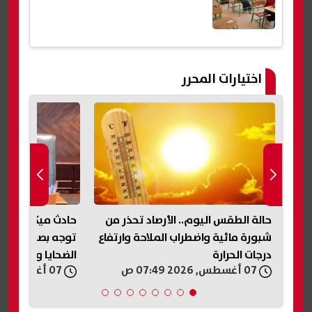
اختيارات المحرر
حالة الطقس اليوم.. الأرصاد تحذر من
حادث ميكروباص ن
رة
شبورة مائية واضطراب الملاحة وارتفاع
توجه بصرف مساعد
درجات الحرارة
الضحايا والمصابي
07 أغسطس, 2026 07:49 ص
07 أغسطس, 2026 07:33 ص