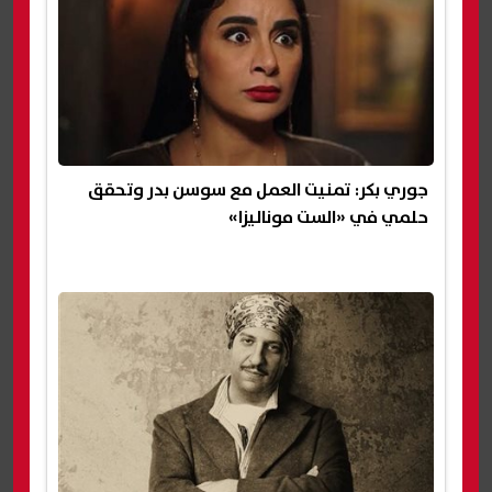
جوري بكر: تمنيت العمل مع سوسن بدر وتحقق
حلمي في «الست موناليزا»