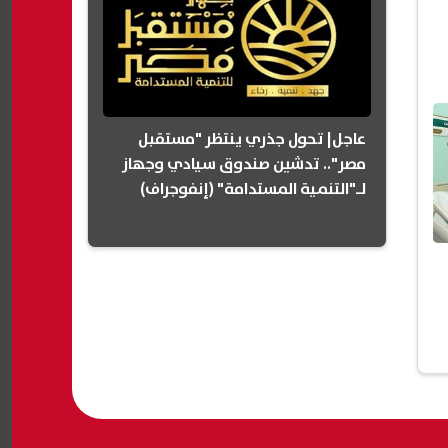
عاجل| تحول جذري ينتظر "مستقبل
مصر".. تدشين صندوق سيادي وجهاز
لـ"التنمية المستدامة" (إنفوجراف)