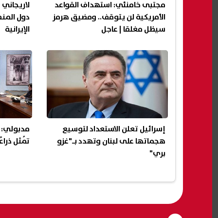
مجتبى خامنئي: استهداف القواعد
لاريجاني 
الأمريكية لن يتوقف.. ومضيق هرمز
دول المن
سيظل مغلقا | عاجل
الإيرانية
إسرائيل تعلن الاستعداد لتوسيع
مدبولي: ه
هجماتها على لبنان وتهدد بـ"غزو
تُمثل ذراع
بري"