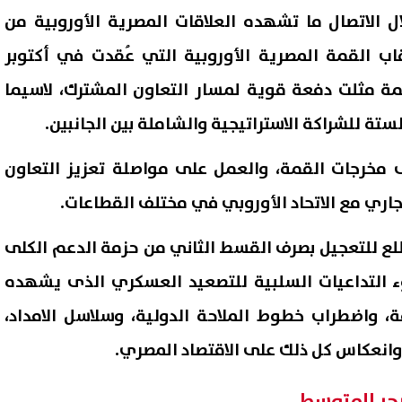
ل الاتصال ما تشهده العلاقات المصرية الأوروبية من
اب القمة المصرية الأوروبية التي عُقدت في أكتوبر
مة مثلت دفعة قوية لمسار التعاون المشترك، لاسيما
ستة للشراكة الاستراتيجية والشاملة بين الجانبين.
ى مخرجات القمة، والعمل على مواصلة تعزيز التعاون
جاري مع الاتحاد الأوروبي في مختلف القطاعات.
طلع للتعجيل بصرف القسط الثاني من حزمة الدعم الكلى
ة الصحة العالمية تحذر: تفشي
هجوم بالسكين في قلب لندن..
 التداعيات السلبية للتصعيد العسكري الذى يشهده
ا في الكونغو يتسارع والإصابات
4 أشخاص والشرطة تعتقل امرأة
ف أسبوعيًا
، واضطراب خطوط الملاحة الدولية، وسلاسل الامداد،
06 أغسطس, 2026 04:01 ص
وانعكاس كل ذلك على الاقتصاد المصري.
لبحر المتوسط