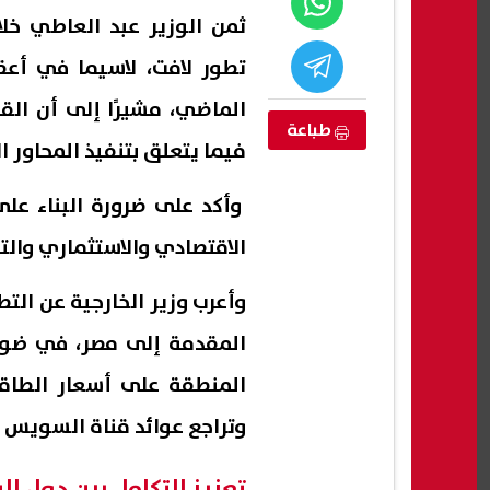
ثمن الوزير عبد العاطي خلا
تطور لافت، لاسيما في أعق
الماضي، مشيرًا إلى أن الق
طباعة
فيما يتعلق بتنفيذ المحاور ال
وأكد على ضرورة البناء عل
الاقتصادي والاستثماري والت
وأعرب وزير الخارجية عن الت
 بـ1.4 مليار جنيه.. الداخلية
قرعة كأس الكونفدرالية الإفريقية
منظم
المقدمة إلى مصر، في ضوء
لأسواق
2026-2027 بمشاركة الأهلي وزد
إيبول
يلية
اليوم.. الموعد والقنوات الناقلة
تتضاع
المنطقة على أسعار الطاقة
06 أغسطس, 2026 05:36 ص
06 أغسطس, 2026 05:10 ص
وتراجع عوائد قناة السويس 
تعزيز التكامل بين دول ا