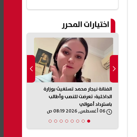
اختيارات المحرر
 إصابة
الفنانة نيجار محمد تستغيث بوزارة
وزارة العمل 
الداخلية: تعرضت للنصب وأطالب
الـ40» لت
باسترداد أموالي
الخبرات.. اعرف
06 أغسطس, 2026 08:19 ص
06 أغسطس, 2026 07:42 ص