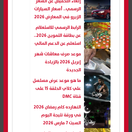
إلغاء التخفيض عن السعر
الرسمي.. أسعار السيارات
الزيرو في المعارض 2026
الرابط الرسمي للاستعلام
عن بطاقة التموين 2026..
استعلم عن الدعم المالي
موعد صرف معاشات شهر
إبريل 2026 بالزيادة
الجديدة
ما هو موعد عرض مسلسل
علي كلاي الحلقة 15 على
قناة DMC
النهارده كام رمضان 2026
في ورقة نتيجة اليوم
السبت 7 مارس 2026