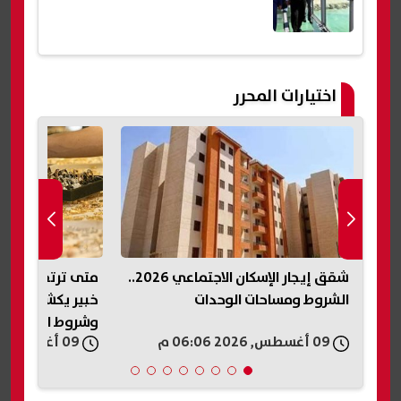
اختيارات المحرر
شقق إيجار الإسكان الاجتماعي 2026..
متى ترتفع أسعار الذهب مجددًا؟..
خبير يكشف موعد الموجة الصعودية
2027.. مجموع
وشروط القفزة الكبرى
التقديم واختبارات
09 أغسطس, 2026 06:01 م
09 أغسطس, 2026 05:56 م