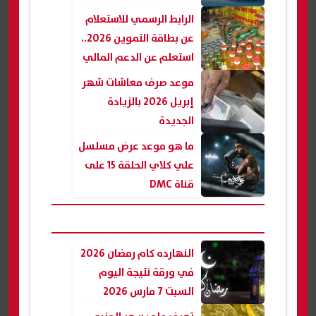
الرابط الرسمي للاستعلام
عن بطاقة التموين 2026..
استعلم عن الدعم المالي
موعد صرف معاشات شهر
إبريل 2026 بالزيادة
الجديدة
ما هو موعد عرض مسلسل
علي كلاي الحلقة 15 على
قناة DMC
النهارده كام رمضان 2026
في ورقة نتيجة اليوم
السبت 7 مارس 2026