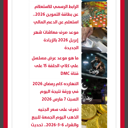
الرابط الرسمي للاستعلام
عن بطاقة التموين 2026..
استعلم عن الدعم المالي
موعد صرف معاشات شهر
إبريل 2026 بالزيادة
الجديدة
ما هو موعد عرض مسلسل
علي كلاي الحلقة 15 على
قناة DMC
النهارده كام رمضان 2026
في ورقة نتيجة اليوم
السبت 7 مارس 2026
تعرف على سعر الجنيه
الذهب اليوم الجمعة للبيع
والشراء 6-3-2026.. تحديث