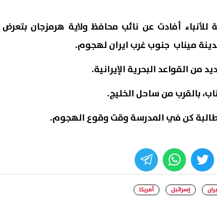
ة للأنباء أفادت عن نائب محافظ ولاية هرمزجان بتعرض
مدينة ميناب جنوب غرب ايران لهجوم.
من القواعد البحرية الإيرانية.
ب، بالقرب من ساحل الخليج.
 إسرائيلي: تقديرات بتوجه ترامب
«الري» تعلن حسم 96.38
تفاق مع إيران وسط استمرار
شكاوى المواطنين منذ 2021
اعي الدبلوماسية
whats
twitter
face
07 أغسطس, 2026 11:15 ص
يران
إسرائيل
أمريكا