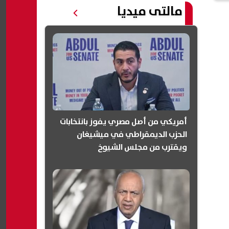
مالتى ميديا
أمريكي من أصل مصري يفوز بانتخابات
الحزب الديمقراطي في ميشيغان
ويقترب من مجلس الشيوخ
(انفوجرافيك)