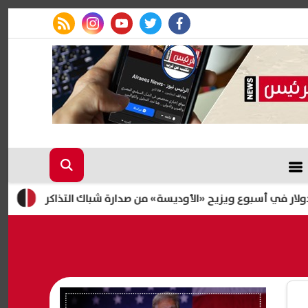
rss feed
instagram
youtube
twitter
facebook
ي أسبوع ويزيح «الأوديسة» من صدارة شباك التذاكر
«الري» تعلن حسم 96.38% م