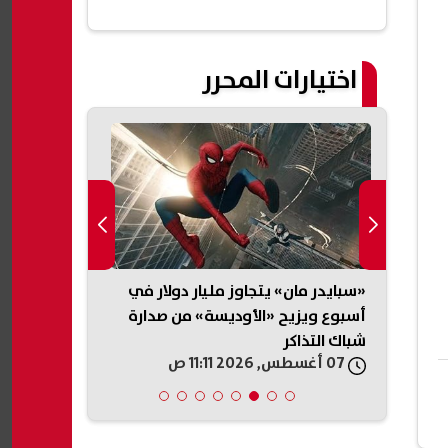
اختيارات المحرر
% من
«سبايدر مان» يتجاوز مليار دولار في
الأرصاد تكش
أسبوع ويزيح «الأوديسة» من صدارة
الأربعاء.. أج
شباك التذاكر
صباحية على 
07 أغسطس, 2026 11:11 ص
07 أغسطس, 2026 10:58 ص