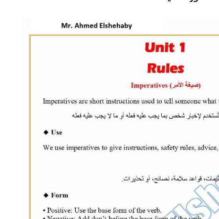
ضبط لحوم فاسدة وتحرير 199 محضرًا
وزير الزراعة: آليات جديدة لجذب
يًا في المنوفية خلال يومين
الاستثمارات الخاصة وتطبيق م
أداء واضحة لضمان الاستدامة
07 أغسطس, 2026 11:52 ص