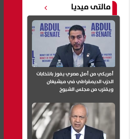
مالتى ميديا
أمريكي من أصل مصري يفوز بانتخابات
الحزب الديمقراطي في ميشيغان
ويقترب من مجلس الشيوخ
(انفوجرافيك)