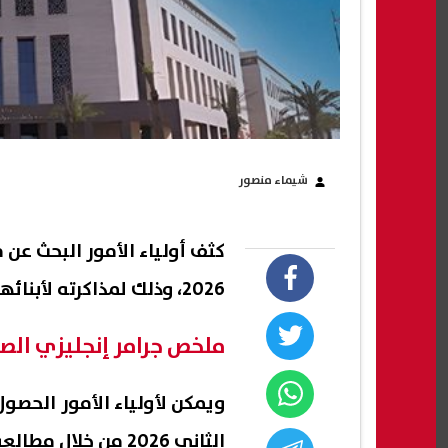
شيماء منصور
كثف أولياء الأمور البحث عن 
2026، وذلك لمذاكرته لأبنائهم، رغبة منهم في اتقانهم للغة الإنجليزية.
ملخص جرامر إنجليزي الصف ال
ويمكن لأولياء الأمور الحصول
الثاني 2026 من خلال مطالعة الصور التالية: