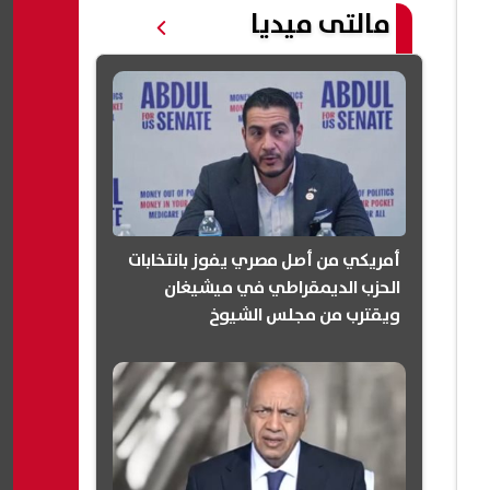
مالتى ميديا
أمريكي من أصل مصري يفوز بانتخابات
الحزب الديمقراطي في ميشيغان
ويقترب من مجلس الشيوخ
(انفوجرافيك)