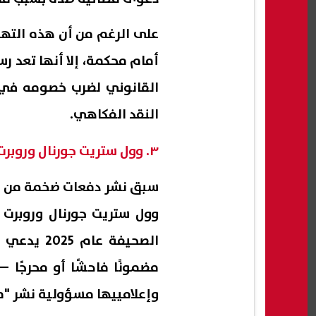
على الرغم من أن هذه التهد
أمام محكمة، إلا أنها تعد ر
القانوني لضرب خصومه في ا
النقد الفكاهي.
٣. وول ستريت جورنال وروبرت مردوخ
سبق نشر دفعات ضخمة من ال
وول ستريت جورنال وروبرت 
مضمونًا فاحشًا أو محرجًا
وإعلامييها مسؤولية نشر "م