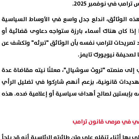
رامب في نوفمبر 2025.
ر هذه الوثائق، اندلع جدل واسع في الأوساط السياسية
ا إذا كان هناك أسماء بارزة ستواجه دعاوى قضائية أو
 تصريحات لترامب نفسه بأن الوثائق "تبرئه" وتكشف عن
لصحيفة نيويورك تايمز.
إلى منصته "تروث سوشيال"، معلنًا نيته مقاضاة عدة
تهديدات قانونية، بزعم أنهم شاركوا في تضليل الرأي
طرابزون عن صلاح: اختار المشروع
إعلام إسرائيلي: تقديرات بتوج
مه بإبستين لصالح أهداف سياسية أو إعلامية ضده. هذه
ضي ورفض عرضًا يفوق عرضنا
نحو اتفاق مع إيران وسط استمر
عة أضعاف
المساعي الدبلوماسية
07 أغسطس, 2026 11:20 ص
بها أثناء تنقله على متن طائرته الرئاسية أنه قد يلجأ