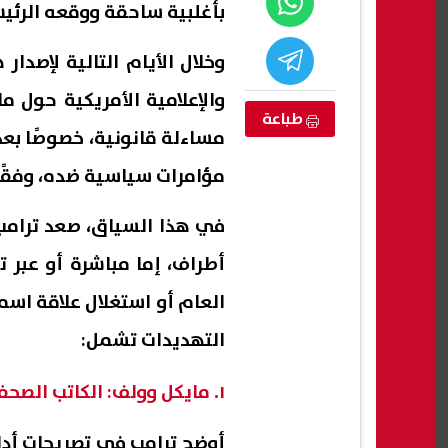
بأغلبية ساحقة ووقعه الرئيس ت
وخلال الأيام التالية لإصدا
والإعلامية الأمريكية حول م
طباعة
مساءلة قانونية، خصوصًا بعد
مؤامرات سياسية ضده، وفقًا 
في هذا السياق، صعد ترامب 
أطراف، إما مباشرة أو عبر 
يدة لجذب
وزير التعليم يشارك في مراسم إحياء
رئيس 
العام أو استغلال علاقة اس
وتطبيق مؤشرات
الذكرى الـ81 لإلقاء القنبلة الذرية على
الريا
التهديدات تشمل:
ستدامة
هيروشيما
بأرب
07 أغسطس, 2026 11:48 ص
07 أغسطس, 2026 11:30 ص
١. مايكل وولف: الكاتب الصحفي في مرمى قانون ترامب
أوضح ترامب في تصريحات أدلى 