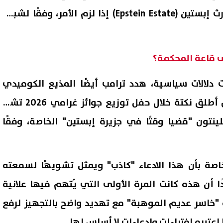
الدعاوى ضد وولف وإدارة إرث إبستين (Epstein Estate) إذا لزم الأمر، وفقًا لشبكة
دلالات سياسية، هدد ترامب أيضًا المذيع الكوميدي
تريفور نوا بمقاضاته بعد أن أطلق نكتة خلال حفل توزيع جوائز غرامي 2026 تشير
ينتون "قضيا وقتًا في جزيرة إبستين" الخاصة، وفقًا
اصة بأن هذا الادعاء "كاذب" ويمثل تشويهًا لسمعته
 أن هذه كانت المرة الأولى التي يُتهم فيها علانية
 "خاسر عديم الموهبة" مع تهديد واضح بالتجهيز لرفع
تبره افتراءات وادعاءات لا أساس لها.