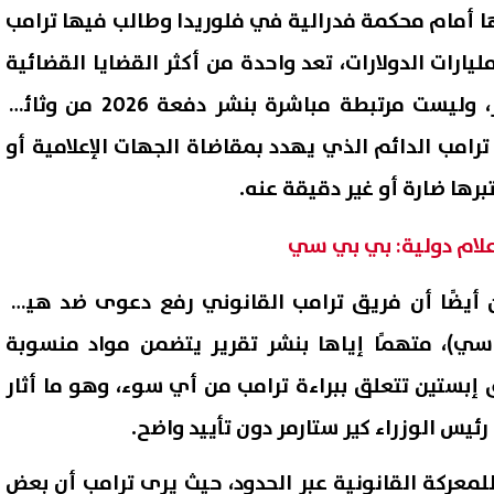
 أمام محكمة فدرالية في فلوريدا وطالب فيها ترامب
رات الدولارات، تعد واحدة من أكثر القضايا القضائية
طموحًا في التاريخ المعاصر، وليست مرتبطة مباشرة بنشر دفعة 2026 من وثائق
رامب الدائم الذي يهدد بمقاضاة الجهات الإعلامية أو
رها ضارة أو غير دقيقة عنه.
 ملفات 2026، أعلن أيضًا أن فريق ترامب القانوني رفع دعوى ضد هيئة
 سي)، متهمًا إياها بنشر تقرير يتضمن مواد منسوبة
إبستين تتعلق ببراءة ترامب من أي سوء، وهو ما أثار
رئيس الوزراء كير ستارمر دون تأييد واضح.
لمعركة القانونية عبر الحدود، حيث يرى ترامب أن بعض