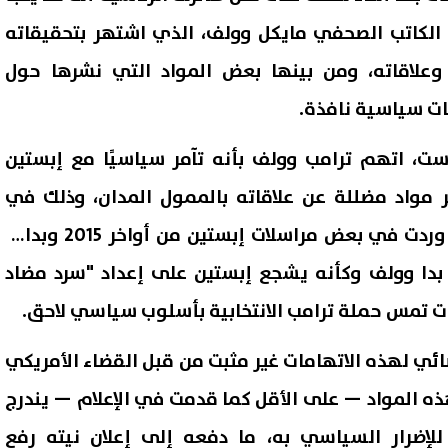
لكاتب الصحفي مايكل وولف، الذي اشتهر بتحقيقاته
 وعلاقاته، ومن بينها بعض المواد التي نشرها حول
ات سياسية نافذة.
ست، اتهم ترامب وولف بأنه تآمر سياسيًا مع إبستين
 مواد مضللة عن علاقاته بالممول المدان، وذلك في
إشارة واضحة إلى اقتراحات وردت في بعض مراسلات إبستين من أواخر 2015 وبداية
ية، بدا وولف وكأنه يشجع إبستين على إعداد "سرد مضاد
 تمس حملة ترامب الانتخابية بأسلوب سياسي لاحق.
ي لهذه الاتهامات غير مثبت من قبل القضاء الأمريكي
ذه المواد — على الأقل كما قدمت في الإعلام — يندرج
لإضرار السياسي به، ما دفعه إلى إعلان نيته رفع