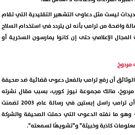
يدات ليست مثل دعاوى التشهير التقليدية التي تقام
سالة واضحة من ترامب بأنه لن يتردد في استخدام السلاح
لمجال الإعلامي حتى إن كانوا يمارسون السخرية أو
وثائق أن رفع ترامب بالفعل دعوى قضائية ضد صحيفة
مردوخ، مالك مجموعة نيوز كورب، بسبب مقال نشرته
الصحيفة عام 2025 يدعي أن ترامب راسل إبستين في رسالة عام 2003 تضمنت
 — وهو ما نفته الدعوى التي حملت الصحيفة والشركة
علومات كاذبة وخبيثة" و"تشويهًا لسمعته".