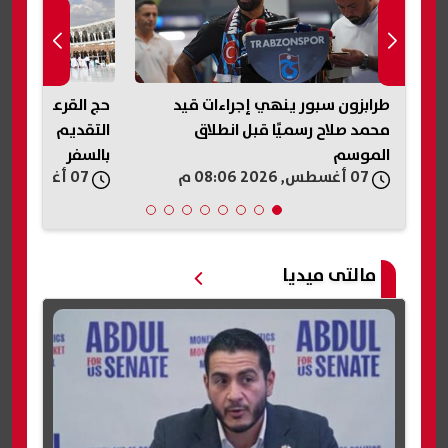
 من
طرابزون سبور ينهي إجراءات قيد
ح
وية
محمد صلاح رسميًا قبل انطلاق
التقديم والفئات 
الموسم
بالسفر
07 أغسطس, 2026 08:06 م
07 أغسطس, 2026 07:50 م
مالتى ميديا