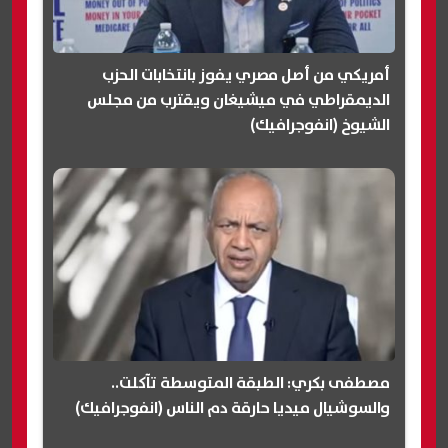
أمريكي من أصل مصري يفوز بانتخابات الحزب
الديمقراطي في ميشيغان ويقترب من مجلس
الشيوخ (انفوجرافيك)
مصطفى بكري: الطبقة المتوسطة تآكلت..
والسوشيال ميديا حارقة دم الناس (انفوجرافيك)