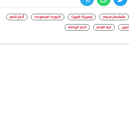
whats
twitter
face
مانشستر سيتي
إيميريك لابورت
الدورى السعودى
أخبار النصر
اعبين
كرة القدم
اخبار الرياضة