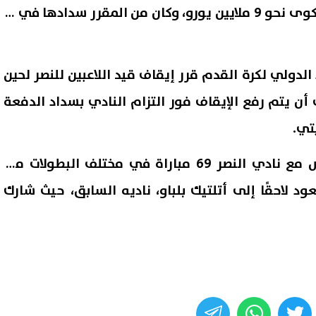
تبلغ قيمة الدفعة محل الشكوى نحو 9 ملايين يورو، وكان من المقرر سدادها في 31
د الدولي لكرة القدم قرر إيقاف قيد اللاعبين للنصر لحين
أن يتم رفع الإيقاف فور التزام النادي بسداد الدفعة
تي.
يُذكر أن إيميريك لابورت خاض مع نادي النصر 69 مباراة في مختلف البطولات منذ
د لاحقًا إلى أتلتيك بلباو، ناديه السابق، حيث شارك