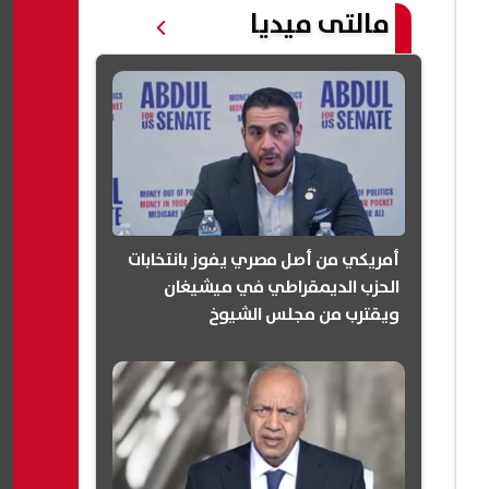
مالتى ميديا
أمريكي من أصل مصري يفوز بانتخابات
الحزب الديمقراطي في ميشيغان
ويقترب من مجلس الشيوخ
(انفوجرافيك)