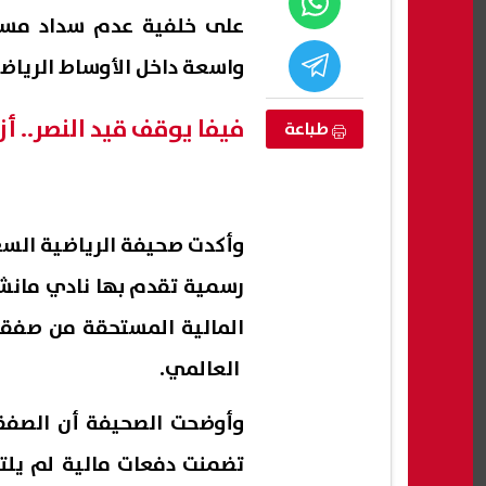
على خلفية عدم سداد مستح
واسعة داخل الأوساط الرياض
فيفا يوقف قيد النصر.. أزمة مالية بـ9 ملايي
طباعة
وأكدت صحيفة الرياضية السع
رسمية تقدم بها نادي مانش
أسعار الخبز السياحي والفينو 2026..
الداخلية السورية تصدر بيانًا بشأن
ابنة 
المالية المستحقة من صفقة 
 الرسمية وتحذر
تفجير جرمانا.. استمرار التحقيقات
في ف
العالمي.
وتعقب المتورطين
كلمة 
07 أغسطس, 2026 05:19 ص
07 أغسطس, 2026 04:33 ص
تضمنت دفعات مالية لم يلتز