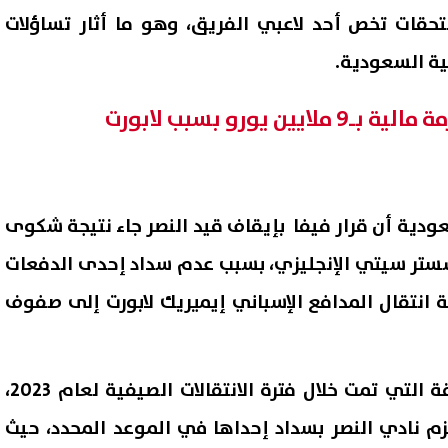
قات تخص أحد لاعبي الفريق، وهو ما أثار تساؤلات
ية السعودية.
ن يورو بسبب لابورت
ودية أن قرار فيفا بإيقاف قيد النصر جاء نتيجة شكوى
ستر سيتي الإنجليزي، بسبب عدم سداد إحدى الدفعات
«مذيع الجنازات» تستغيث بوالدها
ارتفاع حصيلة ضحايا تفجير جرما
انتقال المدافع الإسباني إيميريك لابورت إلى صفوف
يديو متداول: «أنا محرومة من
دمشق إلى قتيلين و14 مصابًا
بابا»
07 أغسطس, 2026 03:05 ص
وأوضحت الصحيفة أن الصفقة التي تمت خلال فترة الانتقالات الصيفية لعام 2023،
م نادي النصر بسداد إحداها في الموعد المحدد، حيث