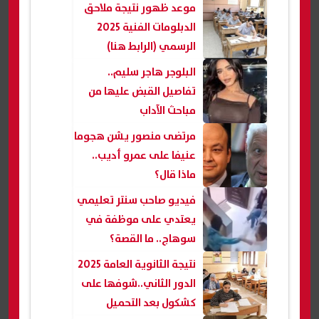
موعد ظهور نتيجة ملاحق
الدبلومات الفنية 2025
الرسمي (الرابط هنا)
البلوجر هاجر سليم..
تفاصيل القبض عليها من
مباحث الآداب
مرتضى منصور يشن هجوما
عنيفا على عمرو أديب..
ماذا قال؟
فيديو صاحب سنتر تعليمي
يعتدي على موظفة في
سوهاج.. ما القصة؟
نتيجة الثانوية العامة 2025
الدور الثاني..شوفها على
كشكول بعد التحميل