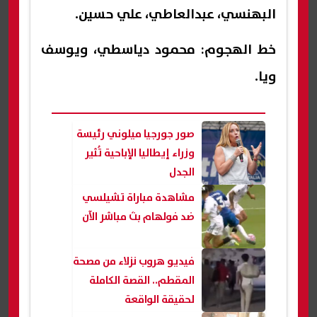
البهنسي، عبدالعاطي، علي حسين.
خط الهجوم: محمود دياسطي، ويوسف
ويا.
صور جورجيا ميلوني رئيسة
وزراء إيطاليا الإباحية تُثير
الجدل
مشاهدة مباراة تشيلسي
ضد فولهام بث مباشر الآن
فيديو هروب نزلاء من مصحة
المقطم.. القصة الكاملة
لحقيقة الواقعة