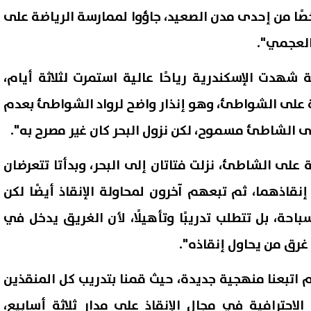
ركين فيها نحو 147 شخصًا من إحدى مدن الصعيد، جاؤوا لممارسة الرياضة على
لعجمي".
 شهدت الإسكندرية رياحًا عالية استمرت لثلاثة أيام،
عة على الشواطئ، وهو إنذار واضح لرواد الشواطئ بعدم
على الشاطئ مسموح، لكن نزول البحر كان غير مصرح به".
ة على الشاطئ، نزلت فتاتان إلى البحر، وبدأتا تتعرضان
قاذهما، ثم تبعهم آخرون لمحاولة الإنقاذ أيضًا لكن
شعبة المواد البترولية: لا قرار
الزمالك يكشف تفاصيل عرض بيع 
احة، بل تتطلب تدريبًا وتأهيلًا، لأن الغريق يدخل في
لآن بتحريك أسعار البنزين
لشباب الأهلي ويحدد شروط رح
لار
غرق من يحاول إنقاذه".
07 أغسطس, 2026 10:18 م
م اتبعنا منهجية جديدة، حيث قمنا بتدريب كل المنقذين
لاحترافية في مجال الإنقاذ على مدار ثلاثة أسابيع،