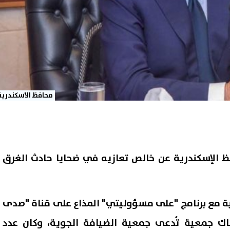
محافظ الأسكندرية
ظ الإسكندرية عن خالص تعازيه في ضحايا حادث الغرق
ة مع برنامج "على مسؤوليتي" المذاع على قناة "صدى
اك جمعية تُدعى جمعية الضيافة الجوية، وكان عدد