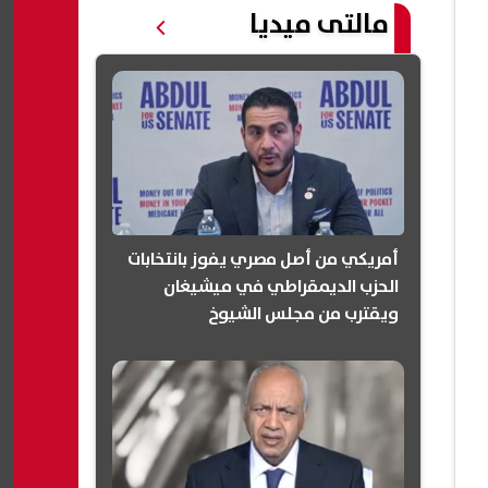
مالتى ميديا
أمريكي من أصل مصري يفوز بانتخابات
الحزب الديمقراطي في ميشيغان
ويقترب من مجلس الشيوخ
(انفوجرافيك)