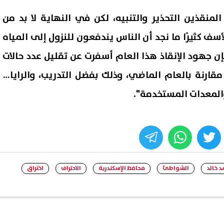
منقذين التحذير والتنبيه، لكن في النهاية لا بد من
سف كثيرًا ما نجد أن الناس يندفعون للنزول إلى المياه
ن جهود الإنقاذ هذا العام أسفرت عن تقليل عدد حالات
رق بنسبة تزيد عن 70% مقارنة بالعام الماضي، وذلك بفضل التدريب، والرايات
 والمعدات المستخدمة".
whats
twitter
face
د خالد
الشواطئ
محافظ الإسكندرية
الاحتراف
اختراق