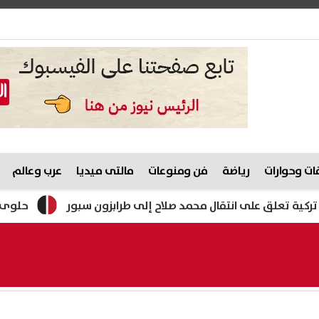
ت وحوارات
رياضة
فن ومنوعات
مالتى ميديا
عرب وعالم
لق على انتقال محمد صلاح إلى طرابزون سبور
حلوى المولد النبوي 2026.. وزارة التموين تستعد لط