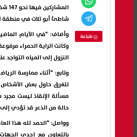
المشا
شاطئ أبو تلات في منطقة ا
وأضاف: "في الأيام الماضية
طباعة
وكانت الراية الحمراء مرفو
النزول إلى المياه التواجد 
وتابع: "أثناء ممارسة الرياض
للغرق حاول بعض الأشخاص إن
.. وزيرة تركية
لا تنخدعوا.. الأوقاف تحذر من سماسرة
رئيس 
مسألة الإنقاذ ليست مجرد سب
د صلاح إلى
التعيينات: لا تعيينات أو تعاقدات
حتى ا
مقابل أموال| عاجل
والسو
حالة من الذعر قد تؤدي إلى 
07 أغسطس, 2026 10:50 م
07 أغسطس, 2026 10:25 م
وواصل: "الحمد لله هذا العا
بالتعاون مع إحدى الجهات ا