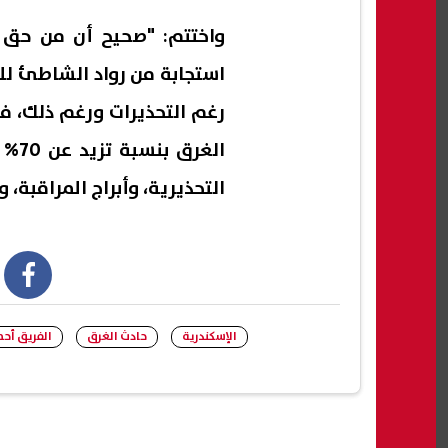
واختتم: "صحيح أن من حق ال
استجابة من رواد الشاطئ للأ
رغم التحذيرات ورغم ذلك، فإ
الغ
التحذيرية، وأبراج المراقبة،
book
الإسكندرية
حادث الغرق
الفريق أحم