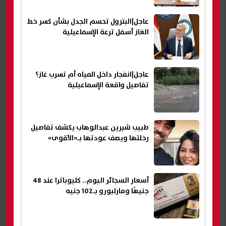
عاجل|البترول تحسم الجدل بشأن كسر خط
الغاز أسفل ترعة الإسماعيلية
عاجل|انفجار داخل المياه أم تسرب غاز؟
تفاصيل واقعة الإسماعيلية
طبيب شيرين عبدالوهاب يكشف تفاصيل
رحلتها ويصف عودتها بـ«الأقوى»
أسعار السجائر اليوم.. كليوباترا عند 48
جنيهًا ومارلبورو بـ102 جنيه