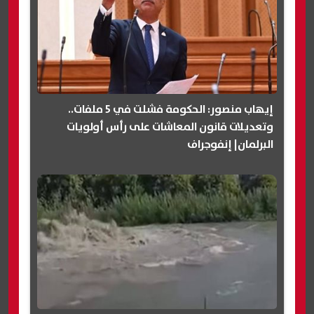
إيهاب منصور: الحكومة فشلت في 5 ملفات..
وتعديلات قانون المعاشات على رأس أولويات
البرلمان| إنفوجراف