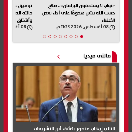
«نواب لا يستحقون البرلمان».. صلاح
توفيق عبد الحم
حسب الله يشن هجومًا على أداء بعض
حالته الصحية: 
الأعضاء
وأشتاق للعودة إ
08 أغسطس, 2026 11:23 م
08 أغسطس, 2026 11:13 م
مالتى ميديا
النائب إيهاب منصور يكشف أبرز التشريعات