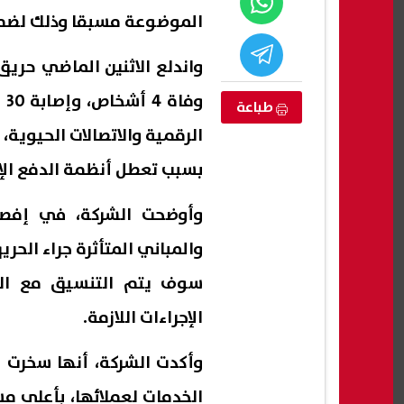
الموضوعة مسبقا وذلك لضما
واندلع الاثنين الماضي حر
وف
طباعة
الرقمية والاتصالات الحيوية،
بسبب تعطل أنظمة الدفع الإل
وأوضحت الشركة، في إفصاح
والمباني المتأثرة جراء الح
كوادر أكاديمية
المولد النبوي الشريف 2026.. تعرف
لتنفي
سوف يتم التنسيق مع الج
ة
على موعد الإجازة الرسمية في مصر
إبراه
بالتج
الإجراءات اللازمة.
07 أغسطس, 2026 09:56 م
07 أغسطس, 2026 09:39 م
وأكدت الشركة، أنها سخرت ك
الخدمات لعملائها، بأعلى م