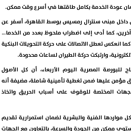
ن عودة الخدمة بكامل طاقتها في أسرع وقت ممكن.
يق داخل مبنى سنترال رمسيس بوسط القاهرة، أسفر عن
اة 4 أشخاص، وإصابة 30 آخرين، كما أدى إلى اضطراب ملحوظ بعدد من الخدمات
 كما انعكس تعطل الاتصالات على حركة التحويلات البنكية
كترونية، وارتبكت حركة الطيران لساعات محدودة.
 للبورصة المصرية اليوم الأربعاء، أن كل الأصول
ريق مؤمن عليها ضمن تغطية تأمينية شاملة، مضيفة أنه
ذ حكم النفقة.. القبض على
كيف تتأكد من اعتماد الجامعة 
هات المختصة للوقوف على أسباب الحريق واتخاذ
يم سعيد لاعب المنتخب السابق
المعهد قبل التسجيل في تن
مع
2026؟
07 أغسطس, 2026 09:29 م
ل مواردها الفنية والبشرية لضمان استمرارية تقديم
ستوى ممكن من الجودة والسرعة، بالتعاون مع الجهات