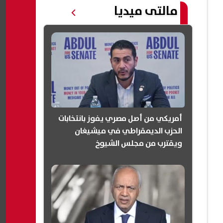
مالتى ميديا
أمريكي من أصل مصري يفوز بانتخابات
الحزب الديمقراطي في ميشيغان
ويقترب من مجلس الشيوخ
(انفوجرافيك)