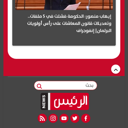
إيهاب منصور: الحكومة فشلت في 5 ملفات..
وتعديلات قانون المعاشات على رأس أولويات
البرلمان| إنفوجراف
بحث
rss feed
instagram
youtube
twitter
facebook