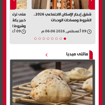
شقق إيجار الإسكان الاجتماعي 2026..
متى ترتفع أسعار 
الشروط ومساحات الوحدات
خبير يكشف موعد
وشروط القفزة ال
09 أغسطس, 2026 06:06 م
09 أغسطس, 2026 06:01 م
مالتى ميديا