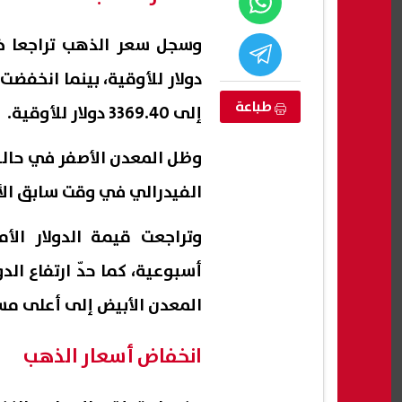
طباعة
إلى 3369.40 دولار للأوقية.
وظل المعدن الأصفر في حالة
الفيدرالي في وقت سابق الأس
وتراجعت قيمة الدولار ال
ثة أب يبحث عن
إعلام إسرائيلي: تل أبيب تواجه
أسبوعية، كما حدّ ارتفاع الد
ساعدتها على
تهديدًا متزايدًا من الطائرات المسيّرة
على ن
المعدن الأبيض إلى أعلى مس
وتبحث فرض قيود جديدة
رادعة
07 أغسطس, 2026 02:47 ص
07 أغسطس, 2026 02:43 ص
انخفاض أسعار الذهب