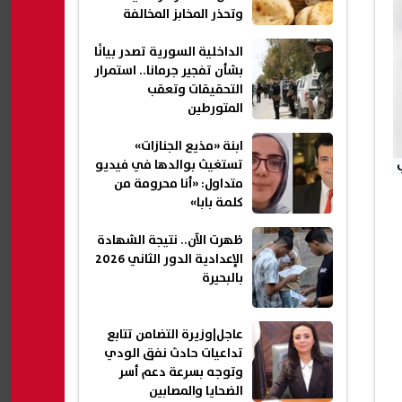
وتحذر المخابز المخالفة
الداخلية السورية تصدر بيانًا
بشأن تفجير جرمانا.. استمرار
التحقيقات وتعقب
المتورطين
ابنة «مذيع الجنازات»
تستغيث بوالدها في فيديو
متداول: «أنا محرومة من
كلمة بابا»
ظهرت الآن.. نتيجة الشهادة
الإعدادية الدور الثاني 2026
بالبحيرة
عاجل|وزيرة التضامن تتابع
تداعيات حادث نفق الودي
وتوجه بسرعة دعم أسر
الضحايا والمصابين