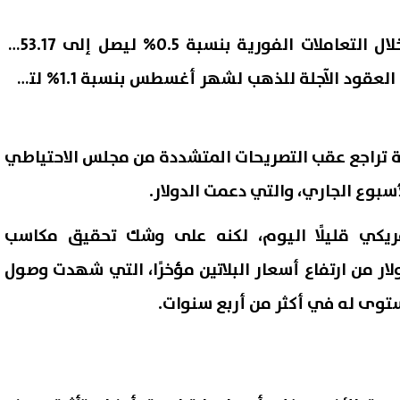
وسجل سعر الذهب تراجعا خلال التعاملات الفورية بنسبة 0.5% ليصل إلى 3353.17
دولار للأوقية، بينما انخفضت العقود الآجلة للذهب لشهر أغسطس بنسبة 1.1% لتصل
 تراجع عقب التصريحات المتشددة من مجلس الاحتياطي
بوع الجاري، والتي دعمت الدولار.
أمريكي قليلًا اليوم، لكنه على وشك تحقيق مكاسب
إصابة 11 مدنيًا في هجوم للحوثيين
ترامب: أعدت بناء الجيش الأمر
ولار من ارتفاع أسعار البلاتين مؤخرًا، التي شهدت وصول
جران.. والتحالف يتوعد بإجراءات
ولدينا مخزون غير محدود من ال
توى له في أكثر من أربع سنوات.
07 أغسطس, 2026 02:38 ص