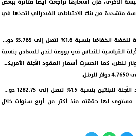
يسة الأخرى، فإن أسعارها تراجعت أيضا متأثرة ببعض
اسة متشددة من بنك الاحتياطي الفيدرالي اتحذها في
وسجلت أسعار العقود الآجلة للفضة انخفاضا بنسبة 1.6% لتصل إلى 35.765 دولار
لآجلة القياسية للنحاس في بورصة لندن للمعادن بنسبة
 لتصل إلى 9602.05 دولار للطن، كما انحسرت أسعار العقود الآجلة الأمريكية
كما انخفضت أسعار العقود الآجلة للبلاتين بنسبة 1.5% لتصل إلى 1282.75 دولارا
ى مستوى لها حققته منذ أكثر من أربع سنوات خلال