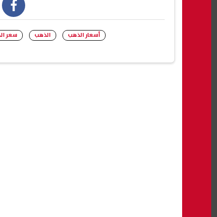
book
أسعار الذهب
الذهب
سعر ال