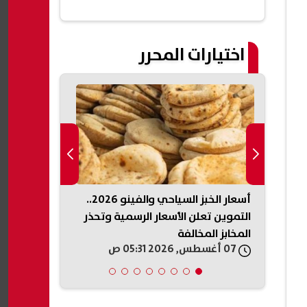
اختيارات المحرر
يكي
أسعار الخبز السياحي والفينو 2026..
الداخلية السو
ذخائر
التموين تعلن الأسعار الرسمية وتحذر
تفجير جرمانا.
المخابز المخالفة
وتعقب المتو
07 أغسطس, 2026 05:31 ص
07 أغسطس, 2026 05:19 ص