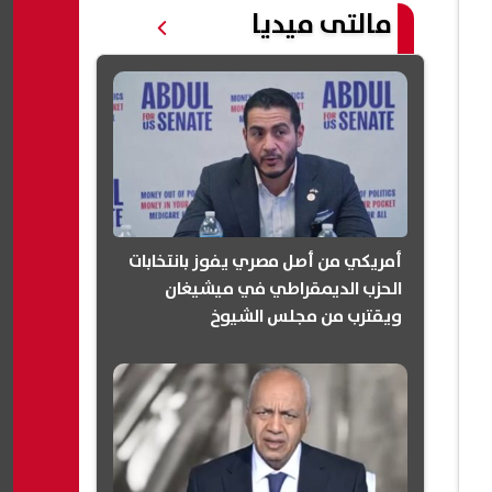
مالتى ميديا
أمريكي من أصل مصري يفوز بانتخابات
الحزب الديمقراطي في ميشيغان
ويقترب من مجلس الشيوخ
(انفوجرافيك)