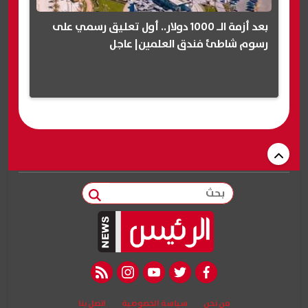
بعد أزمة الـ 1000 دولار.. أول تعليق رسمي على
رسوم شاطئ فندق العلمين| عاجل
بحث
rss feed
instagram
youtube
twitter
facebook
من نحن
سياسة الخصوصية
اتصل بنا