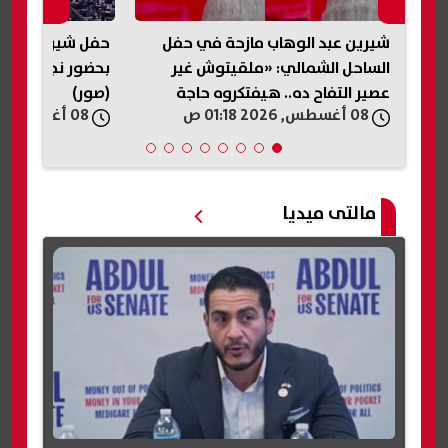
شيرين عبد الوهاب مازحة في حفل
حفل شيرين عبد ا
الساحل الشمالي: «ملقيتوش غير
بحضور نجوم الفن
عصير التفاح ده.. هيفتكروه حاجة
(صور)
08 أغسطس, 2026 01:18 ص
08 أغسطس, 2026 01:16 ص
تانية؟»
مالتى ميديا