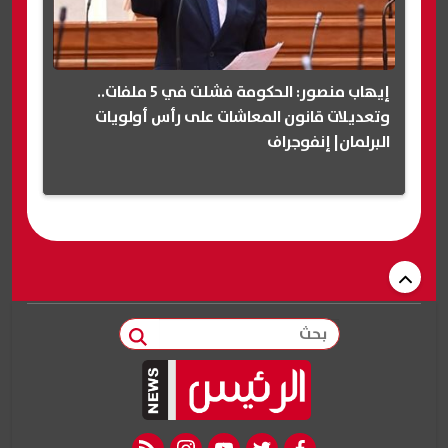
إيهاب منصور: الحكومة فشلت في 5 ملفات..
وتعديلات قانون المعاشات على رأس أولويات
البرلمان| إنفوجراف
بحث