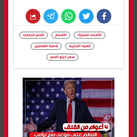
whats
twitter
facebook
الأضحى المبارك
الأسعار
اللحم الجملي
الغرف التجارية
شعبة القصابين
سعر كيلو اللحم
شارك