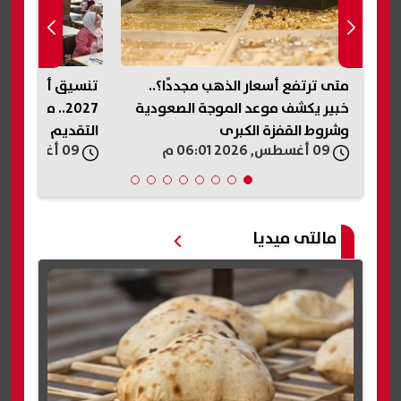
متى ترتفع أسعار الذهب مجددًا؟..
ة
خبير يكشف موعد الموجة الصعودية
2027.. مجموع
وشروط القفزة الكبرى
التقديم واختبارات
09 أغسطس, 2026 06:01 م
09 أغسطس, 2026 05:56 م
مالتى ميديا