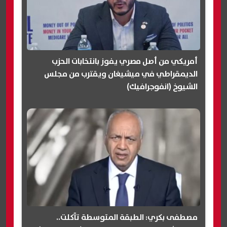
أمريكي من أصل مصري يفوز بانتخابات الحزب
الديمقراطي في ميشيغان ويقترب من مجلس
الشيوخ (انفوجرافيك)
مصطفى بكري: الطبقة المتوسطة تآكلت..