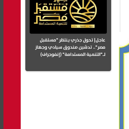
عاجل| تحول جذري ينتظر "مستقبل
مصر".. تدشين صندوق سيادي وجهاز
لـ"التنمية المستدامة" (إنفوجراف)