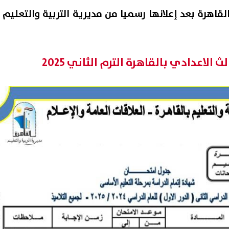
ة القاهرة بعد إعلانها رسميا من مديرية التربية والتعليم
الاعدادي بالقاهرة الترم الثاني 2025
: أفضل الاتفاق مع إيران.. لكننا
جريمة أسرية مروعة بالإسكندري
دون لتوجيه هجوم غير
شاب يطعن والده حتى الموت 
ق إذا فشلت المفاوضات
والدته وشقيقه
06 أغسطس, 2026 03:38 ص