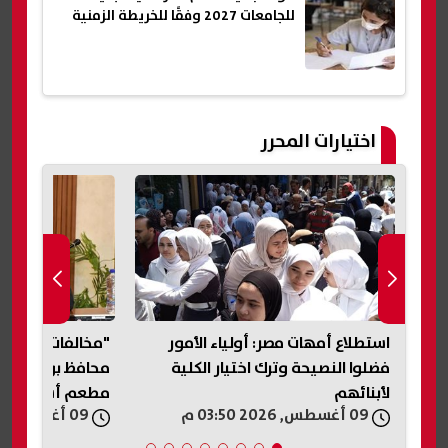
للجامعات 2027 وفقًا للخريطة الزمنية
اختيارات المحرر
استطلاع أمهات مصر: أولياء الأمور
"مخالفات تهدد سل
فضلوا النصيحة وترك اختيار الكلية
محافظ بورسعيد
لأبنائهم
مطعم أسماك وم
09 أغسطس, 2026 03:50 م
09 أغسطس, 2026 03:46 م
شهيرين