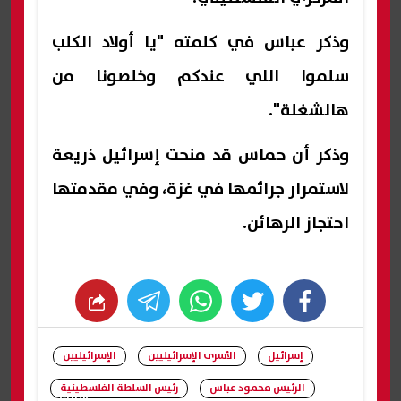
وذكر عباس في كلمته "يا أولاد الكلب
سلموا اللي عندكم وخلصونا من
هالشغلة".
وذكر أن حماس قد منحت إسرائيل ذريعة
لاستمرار جرائمها في غزة، وفي مقدمتها
احتجاز الرهائن.
whats
twitter
facebook
إسرائيل
الأسرى الإسرائيليين
الإسرائيليين
الرئيس محمود عباس
رئيس السلطة الفلسطينية
شارك