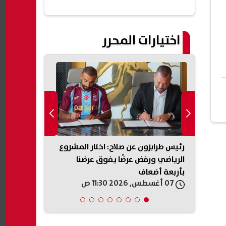
اختيارات المحرر
رة صابر
رئيس طرابزون عن صلاح: اختار المشروع
إعلام إسرائيل
انون
الرياضي ورفض عرضًا يفوق عرضنا
نحو اتفاق مع
بأربعة أضعاف
المساعي الد
07 أغسطس, 2026 11:30 ص
07 أغسطس, 2026 11:20 ص