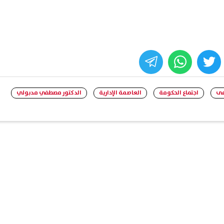
whats
twitter
face
عى
اجتماع الحكومة
العاصمة الإدارية
الدكتور مصطفي مدبولي
مواعيد مباريات اليوم 7-8-2026..
بعد واقعة "سيزلر".. النائبة أمي
ن ميونخ وأستون فيلا ومواجهات
تذكّر بشروط فصل العامل في ق
لرابطة الإنجليزية
العمل الجديد
07 أغسطس, 2026 10:35 ص