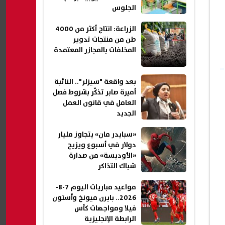
الجلوس
الزراعة: انتاج أكثر من 4000
طن من منتجات تدوير
المخلفات بالمجازر المعتمدة
بعد واقعة "سيزلر".. النائبة
أميرة صابر تذكّر بشروط فصل
العامل في قانون العمل
الجديد
«سبايدر مان» يتجاوز مليار
دولار في أسبوع ويزيح
«الأوديسة» من صدارة
شباك التذاكر
مواعيد مباريات اليوم 7-8-
2026.. بايرن ميونخ وأستون
فيلا ومواجهات كأس
الرابطة الإنجليزية