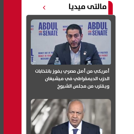
مالتى ميديا
أمريكي من أصل مصري يفوز بانتخابات
الحزب الديمقراطي في ميشيغان
ويقترب من مجلس الشيوخ
(انفوجرافيك)