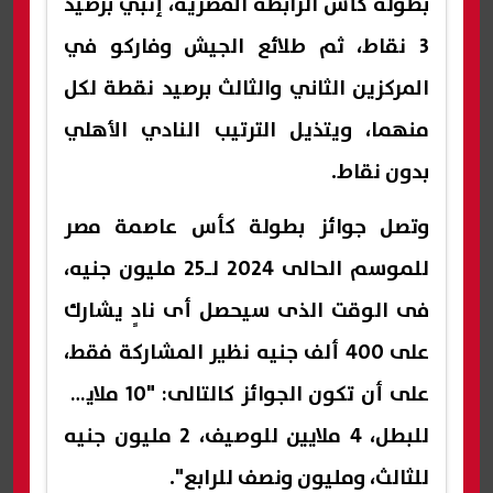
بطولة كأس الرابطة المصرية، إنبي برصيد
3 نقاط، ثم طلائع الجيش وفاركو في
المركزين الثاني والثالث برصيد نقطة لكل
منهما، ويتذيل الترتيب النادي الأهلي
بدون نقاط.
وتصل جوائز بطولة كأس عاصمة مصر
للموسم الحالى 2024 لـ25 مليون جنيه،
فى الوقت الذى سيحصل أى نادٍ يشارك
على 400 ألف جنيه نظير المشاركة فقط،
على أن تكون الجوائز كالتالى: "10 ملايين
للبطل، 4 ملايين للوصيف، 2 مليون جنيه
للثالث، ومليون ونصف للرابع".