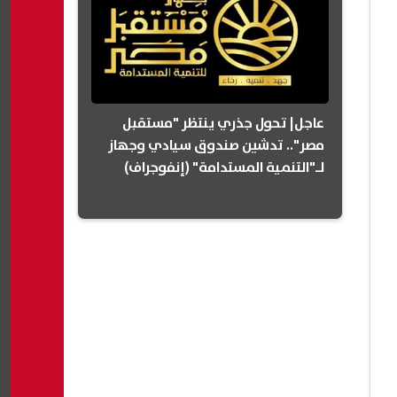
عاجل| تحول جذري ينتظر "مستقبل
مصر".. تدشين صندوق سيادي وجهاز
لـ"التنمية المستدامة" (إنفوجراف)