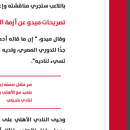
باللاعب ستجري مناقشته وإعل
تصريحات ميدو عن أزمة ا
وقال ميدو، " إن ما قاله أح
جدًا للدوري المصري، ولديه 
تسيء لناديه".
سر فشل صفقة زين
بلعيد مع الأهلي و
لنادي بلجيكي
وحيى النادي الأهلي على ر