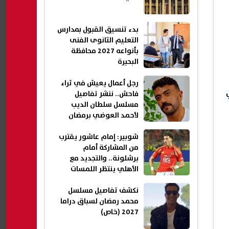
بدء تنسيق القبول بمدارس
التعليم الثانوى الفنى
بأنواعه 2027 محافظة
البحيرة
رجل أعمال يعيش في ثراء
فاحش.. ننشر تفاصيل
مسلسل سلطان الديب
لأحمد العوضي برمضان
2027 (خاص)
شوبير: إمام عاشور يقترب
من المشاركة أمام
برشلونة.. والتجديد مع
الأهلي ينتظر اللمسات
الأخيرة
نكشف تفاصيل مسلسل
محمد رمضان لسباق دراما
2027 (خاص)