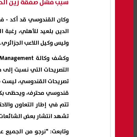
سبب فشل صفقة زين الدي
وكان القندوسي قد أكد - ف
الدين بلعيد للأهلي، رغبة 
وليس وكيل اللاعب الجزائري.
التصريحات التي نسبت إلى م
تصريحات القندوسي، ليست صح
قندوسي محترف، ويحظى بكامل
تتم في إطار التعاون والاحت
تشهد انتشار بعض الشائعات 
وتابعت: "نرجو من الجميع عد