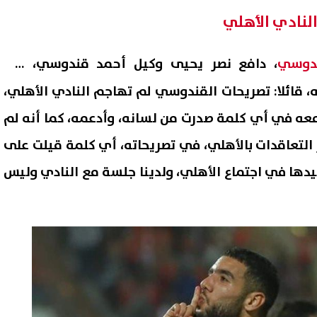
لنادي الأهلي
ندوسي
، دافع نصر يحيى وكيل أحمد قندوسي، في
، قائلا: تصريحات القندوسي لم تهاجم النادي الأهلي،
 معه في أي كلمة صدرت من لسانه، وأدعمه، كما أنه لم
 التعاقدات بالأهلي، في تصريحاته، أي كلمة قيلت على
كيدها في اجتماع الأهلي، ولدينا جلسة مع النادي وليس
الوزراء يستقبل المدير العام
بدء تنسيق القبول بمدارس الت
مة اليونسكو: نسعى للتعاون
الثانوى 
عم التراث الثقافي وجودة
البحيرة
06 أغسطس, 2026 11:40 ص
يم