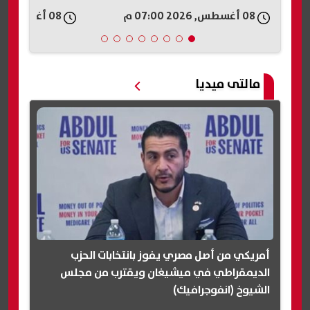
08 أغسطس, 2026 07:00 م
08 أغسطس, 2026 06:57 م
مالتى ميديا
أمريكي من أصل مصري يفوز بانتخابات الحزب
الديمقراطي في ميشيغان ويقترب من مجلس
الشيوخ (انفوجرافيك)