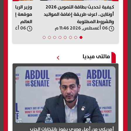
ل
كيفية تحديث بطاقة التموين 2026
وزير الرياضة يدع
أونلاين.. اعرف طريقة إضافة المواليد
موقعة إسبانيا 
والشروط المطلوبة
العالم
06 أغسطس, 2026 11:46 م
06 أغسطس, 2026 11:44 م
مالتى ميديا
أمريكي من أصل مصري يفوز بانتخابات الحزب