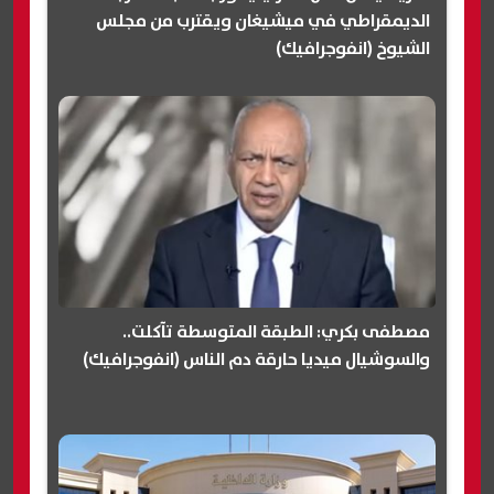
الديمقراطي في ميشيغان ويقترب من مجلس
الشيوخ (انفوجرافيك)
مصطفى بكري: الطبقة المتوسطة تآكلت..
والسوشيال ميديا حارقة دم الناس (انفوجرافيك)