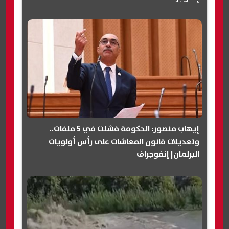
إيهاب منصور: الحكومة فشلت في 5 ملفات..
وتعديلات قانون المعاشات على رأس أولويات
البرلمان| إنفوجراف