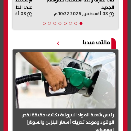
في مباراة ودية استعدادًا للموسم
الإسماعيلية.. «ا
الجديد
على الحادث وإيق
08 أغسطس, 2026 10:22 م
08 أغسطس, 2026 10:22 م
مياه
مالتى ميديا
رئيس شعبة المواد البترولية يكشف حقيقة نقص
الوقود وموعد تحريك أسعار البنزين والسولار|
إنفوجراف