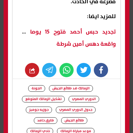
مصرعه في الحادث.
للمزيد ايضا:
تجديد حبس أحمد فتوح 15 يوما في
واقعة دهس أمين شرطة
whats
twitter
facebook
الزمالك ضد طلائع الجيش
الجونة
الدوري المصري
تشكيل الزمالك المتوقع
جدول الدوري المصري
جوزيه جوميز
طلائع الجيش
طارق حامد
موعد مباراة الزمالك
نادي الزمالك