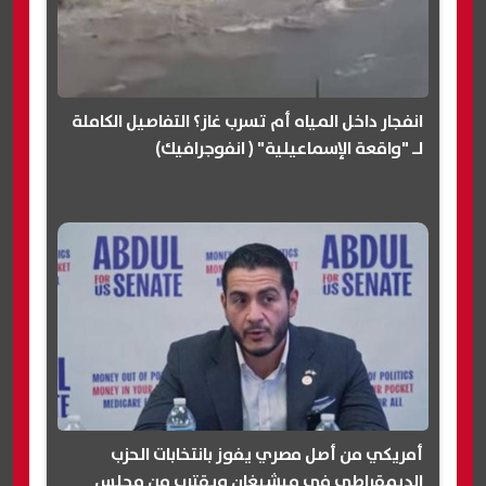
انفجار داخل المياه أم تسرب غاز؟ التفاصيل الكاملة
لـ "واقعة الإسماعيلية" ( انفوجرافيك)
أمريكي من أصل مصري يفوز بانتخابات الحزب
الديمقراطي في ميشيغان ويقترب من مجلس