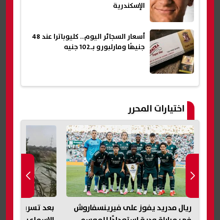
الإسكندرية
أسعار السجائر اليوم.. كليوباترا عند 48
جنيهًا ومارلبورو بـ102 جنيه
اختيارات المحرر
ريال مدريد يفوز على فيرينسفاروش
بعد تسريب وانفجا