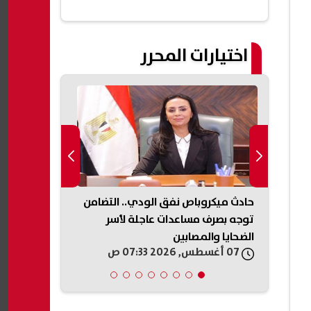
اختيارات المحرر
وثيين
حادث ميكروباص نفق الودي.. التضامن
راءات
توجه بصرف مساعدات عاجلة لأسر
التموين تعلن
الضحايا والمصابين
المخابز المخا
07 أغسطس, 2026 07:33 ص
07 أغسطس, 2026 05:31 ص