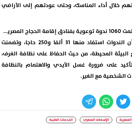
تهم خلال أداء المناسك، وحتى عودتهم إلى الأراضي
وأضاف «رشيد» أن البعثة نظمت 1060 ندوة توعوية بفنادق إقامة الحجاج المصريين
بمكة والمدينة، لافتا إلى أن الندوات استفاد منها 31 ألفا و250 حاجا، وتضمنت
 البيئة المحيطة، من حيث الحفاظ على نظافة الغرف،
أكيد على ضرورة غسل الأيدي والاهتمام بالنظافة
ت الشخصية مع الغير.
whats
twitter
face
المصرية
الإسعاف المصري
الخدمات الطبية