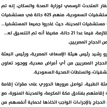
فار المتحدث الرسمي لوزارة الصحة والسكان، إنه تم
تحويل 655 حالة مرضية للمستشفيات السعودية، منهم 625 حالة في مستشفيات
، و30 حالة في مستشفيات المدينة، حيث غادروا جميعا المستشفيات
بعد تلقي الخدمات الطبية اللازمة، فيما عدا 21 حالة، مضيفا أنه تم التنسيق لعمل
رو رشيد رئيس هيئة الإسعاف المصرية، ورئيس البعثة
الحجاج المصريين من أي أمراض معدية، ووجود تعاون
 إسرائيلي: تل أبيب تواجه
إصابة 11 مدنيًا في هجوم للح
شفيات، والسلطات الصحية السعودية.
ًا متزايدًا من الطائرات المسيّرة
على نجران.. والتحالف يتوعد بإج
ث فرض قيود جديدة
رادعة
ثة الطبية، تواصل مرورها الدوري على مقرات إقامة
07 أغسطس, 2026 02:43 ص
 إقامتهم بفنادق مكة المكرمة، والمدينة المنورة، مع
الحجاج بالإجراءات الواجب اتخاذها لحماية أنفسهم من