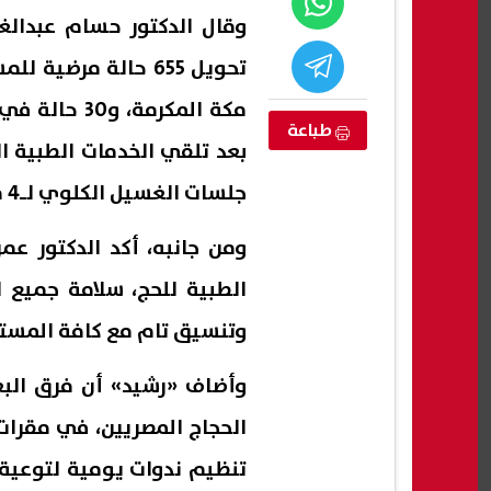
وقال الدكتور حسام عبدالغ
مكة المكرمة
طباعة
جلسات الغسيل الكلوي لـ4 من الحجاج المصريين.
ومن جانبه، أكد الدكتور عم
الطبية للحج، سلامة جميع 
جير جرمانا بريف
تفاعل واسع مع استغاثة أب يبحث عن
إعلام
وتنسيق تام مع كافة المست
أسرة لرعاية ابنته ومساعدتها على
تهديد
استكمال تعليمها
وتبح
وأضاف «رشيد» أن فرق البع
07 أغسطس, 2026 02:57 ص
07 أغسطس, 2026 02:47 ص
الحجاج المصريين، في مقرات
تنظيم ندوات يومية لتوعية 