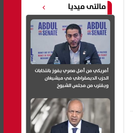
مالتى ميديا
أمريكي من أصل مصري يفوز بانتخابات
الحزب الديمقراطي في ميشيغان
ويقترب من مجلس الشيوخ
(انفوجرافيك)