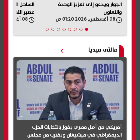
الجوار ويدعو إلى تعزيز الوحدة
الساحل الشمالي:
والتعاون
عصير التفاح ده..
08 أغسطس, 2026 01:20 ص
08 أغسطس, 2026 01:18 ص
تانية؟»
مالتى ميديا
أمريكي من أصل مصري يفوز بانتخابات الحزب
الديمقراطي في ميشيغان ويقترب من مجلس