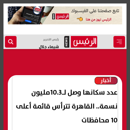
رئيس التحرير
شيماء جلال
أخبار
عدد سكانها وصل لـ10.3مليون
نسمة.. القاهرة تترأس قائمة أعلى
10 محافظات