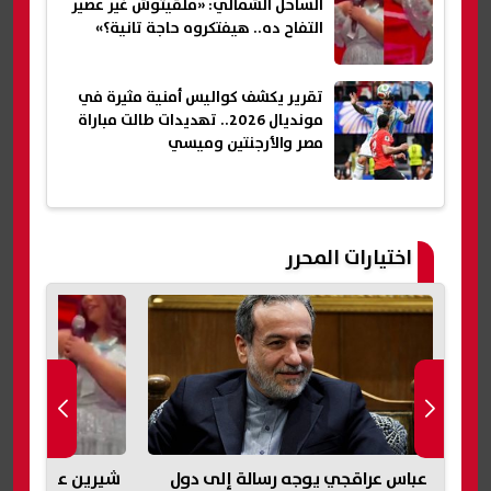
الساحل الشمالي: «ملقيتوش غير عصير
التفاح ده.. هيفتكروه حاجة تانية؟»
تقرير يكشف كواليس أمنية مثيرة في
مونديال 2026.. تهديدات طالت مباراة
مصر والأرجنتين وميسي
اختيارات المحرر
عباس عراقجي يوجه رسالة إلى دول
شيرين عبد الوه