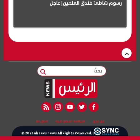
رسوم شاطئ فندق العلمين| عاجل
بحث
rss feed
instagram
youtube
twitter
facebook
من نحن
سياسة الخصوصية
اتصل بنا
© 2022 alraees news All Rights Reserved. |