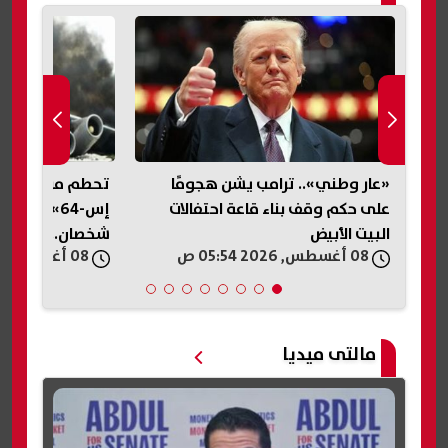
«عار وطني».. ترامب يشن هجومًا
تحطم مروحية «
على حكم وقف بناء قاعة احتفالات
إس-64» في 
البيت الأبيض
شخصان.. تفاصيل
08 أغسطس, 2026 05:54 ص
08 أغسطس, 2026 05:30 ص
مالتى ميديا