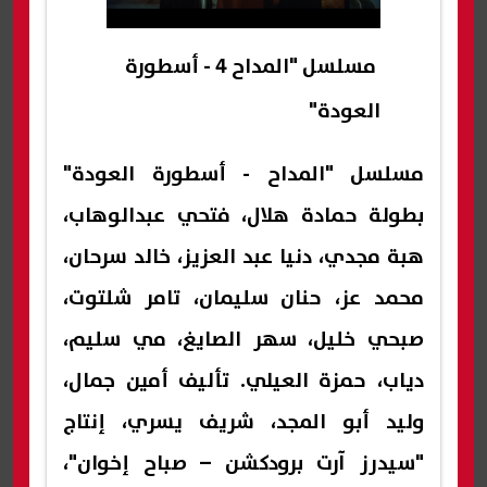
مسلسل "المداح 4 - أسطورة
العودة"
مسلسل "المداح - أسطورة العودة"
بطولة حمادة هلال، فتحي عبدالوهاب،
هبة مجدي، دنيا عبد العزيز، خالد سرحان،
محمد عز، حنان سليمان، تامر شلتوت،
صبحي خليل، سهر الصايغ، مي سليم،
دياب، حمزة العيلي. تأليف أمين جمال،
وليد أبو المجد، شريف يسري، إنتاج
"سيدرز آرت برودكشن – صباح إخوان"،