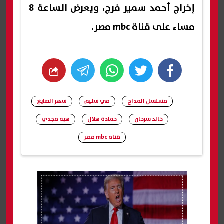
إخراج أحمد سمير فرج، ويعرض الساعة 8
مساء على قناة mbc مصر.
whats
twitter
facebook
مسلسل المداح
مي سليم
سهر الصايغ
خالد سرحان
حمادة هلال
هبة مجدي
قناة mbc مصر
شارك