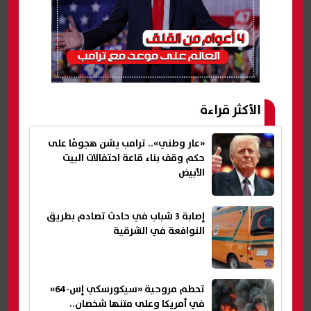
الأكثر قراءة
«عار وطني».. ترامب يشن هجومًا على
حكم وقف بناء قاعة احتفالات البيت
الأبيض
إصابة 3 شباب في حادث تصادم بطريق
النوافعة في الشرقية
تحطم مروحية «سيكورسكي إس-64»
في أمريكا وعلى متنها شخصان..