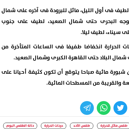
يف فى أول الليل، مائل للبرودة فى آخره على شمال
والوجه البحرى حتى شمال الصعيد، لطيف على جنوب
لى سيناء، لطيف ليلا.
ات الحرارة انخفاضا طفيفا فى الساعات المتأخرة من
ى شمال البلاد حتى القاهرة الكبرى وشمال الصعيد.
 شبورة مائية صباحا يتوقع أن تكون كثيفة أحيانا على
ة والقريبة من المسطحات المائية.
ل واسع مع استغاثة أب يبحث عن
إعلام إسرائيلي: تل أبيب تواجه
لرعاية ابنته ومساعدتها على
تهديدًا متزايدًا من الطائرات الم
مال تعليمها
وتبحث فرض قيود جديدة
07 أغسطس, 2026 02:47 ص
whats
twitter
face
طقس مائل للحرارة
طقس الأحد
درجات الحرارة
حالة الطقس اليوم