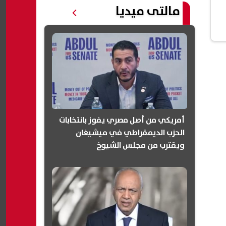
مالتى ميديا
أمريكي من أصل مصري يفوز بانتخابات
الحزب الديمقراطي في ميشيغان
ويقترب من مجلس الشيوخ
(انفوجرافيك)