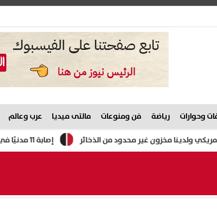
ت وحوارات
رياضة
فن ومنوعات
مالتى ميديا
عرب وعالم
ولدينا مخزون غير محدود من الذخائر
إصابة 11 مدنيًا في هجوم للحوثيين على نجران.. والتحالف يتوعد بإجراءات رادعة