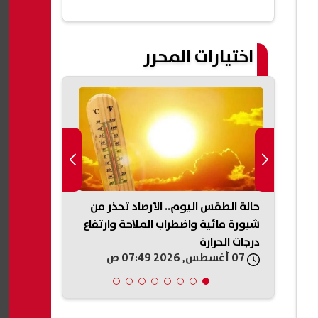
اختيارات المحرر
حالة الطقس اليوم.. الأرصاد تحذر من
حادث ميكروبا
سيّرة
شبورة مائية واضطراب الملاحة وارتفاع
توجه بصرف مس
درجات الحرارة
الضحايا والمص
07 أغسطس, 2026 07:49 ص
07 أغسطس, 2026 07:33 ص