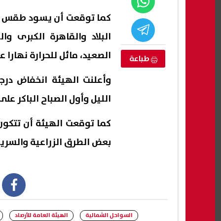
كما توقعت أن يسود طقس لط
البلاد والقاهرة الكبرى 
الصعيد، مائل للحرارة نهارا ع
طباعة
وأعلنت الهيئة انخفاض درج
الليل وأول الصباح الباكر عل
كما توقعت الهيئة أن تتكون
بعض الطرق الزراعية والسريع
تستغيث بوالدها
ارتفاع حصيلة ضحايا تفجير جرمانا بريف
تفاع
نا محرومة من
دمشق إلى قتيلين و14 مصابًا
أسرة 
استك
07 أغسطس, 2026 03:05 ص
07 أغسطس, 2026 02:57 ص
book
السواحل الشمالية
الهيئة العامة للأرصاد