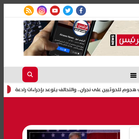
rss feed
instagram
youtube
twitter
facebook
إعلام إ