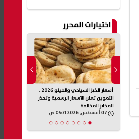
اختيارات المحرر
يكي
أسعار الخبز السياحي والفينو 2026..
الداخلية السو
ذخائر
التموين تعلن الأسعار الرسمية وتحذر
تفجير جرمانا.
المخابز المخالفة
وتعقب المتو
07 أغسطس, 2026 05:31 ص
07 أغسطس, 2026 05:19 ص