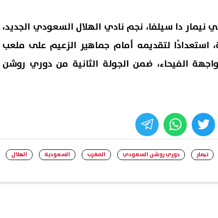
لي نيمار دا سيلفا، نجم نادي الهلال السعودي الجديد،
، استعدادًا لتقديمه أمام جماهير الزعيم على ملعب
اجهة الفيحاء، ضمن الجولة الثانية من دوري روشن
whats
twitter
face
إصابة 11 مدنيًا في هجوم للحوثيين
ترامب: أعدت بناء الجيش الأمر
جران.. والتحالف يتوعد بإجراءات
ولدينا مخزون غير محدود من ال
نيمار
دوري روشن السعودي
المغرب
السعودية
الهلال
07 أغسطس, 2026 02:38 ص