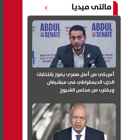
مالتى ميديا
أمريكي من أصل مصري يفوز بانتخابات
الحزب الديمقراطي في ميشيغان
ويقترب من مجلس الشيوخ
(انفوجرافيك)