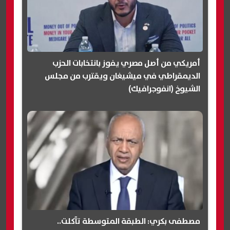
أمريكي من أصل مصري يفوز بانتخابات الحزب
الديمقراطي في ميشيغان ويقترب من مجلس
الشيوخ (انفوجرافيك)
مصطفى بكري: الطبقة المتوسطة تآكلت..