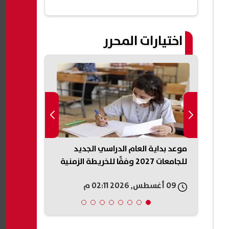
اختيارات المحرر
ة
موعد بداية العام الدراسي الجديد
طريقة معرفة 
لقومي
للجامعات 2027 وفقًا للخريطة الزمنية
القومي عبر My NTRA
09 أغسطس, 2026 02:11 م
09 أغسطس, 2026 03:12 م