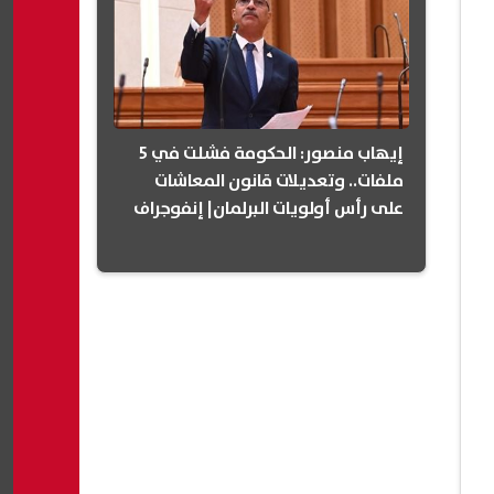
إيهاب منصور: الحكومة فشلت في 5
ملفات.. وتعديلات قانون المعاشات
على رأس أولويات البرلمان| إنفوجراف