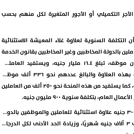
الأجر التكميلي أو الأجور المتغيرة لكل منهم بحسب
ن التكلفة السنوية لعلاوة غلاء المعيشة الاستثنائية
ين بالدولة المخاطبين وغير المخاطبين بقانون الخدمة
المدنية وعددهم ٤.٦ مليون موظف، تبلغ ١٦.٤ مليار جنيه، ويستفيد العاملون
بالهيئات العامة الاقتصادية بهذه العلاوة والبالغ عددهم نحو ٣٣٦ ألف موظف
بتكلفة سنوية ١.٢ مليار جنيه، كما يستفيد من هذه المنحة نحو ٢٥٠ ألف من العاملين
العام، بتكلفة سنوية ٩٠٠ مليون جنيه.
وأشار الوزير إلى أن إقرار ٣٠٠ جنيه علاوة استثنائية للعاملين والموظفين بالدولة
يرفع الحد الأدنى للأجور إلى ٣ آلاف جنيه شهريًا، وزيادة الحد الأدنى لكل الدرجات