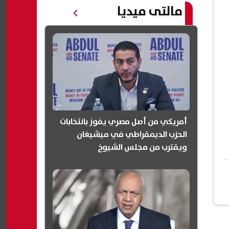
مالتى ميديا
أمريكي من أصل مصري يفوز بانتخابات
الحزب الديمقراطي في ميشيغان
ويقترب من مجلس الشيوخ
(انفوجرافيك)