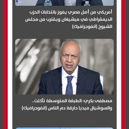
أمريكي من أصل مصري يفوز بانتخابات الحزب
الديمقراطي في ميشيغان ويقترب من مجلس
الشيوخ (انفوجرافيك)
مصطفى بكري: الطبقة المتوسطة تآكلت..
والسوشيال ميديا حارقة دم الناس (انفوجرافيك)