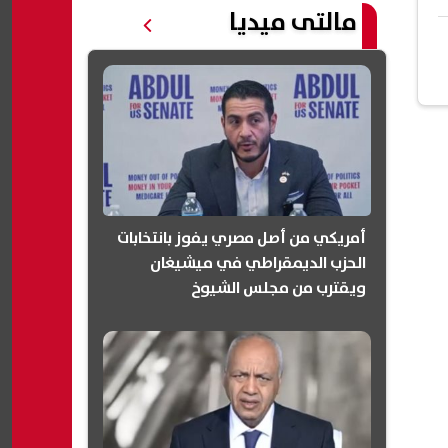
مالتى ميديا
أمريكي من أصل مصري يفوز بانتخابات
الحزب الديمقراطي في ميشيغان
ويقترب من مجلس الشيوخ
(انفوجرافيك)