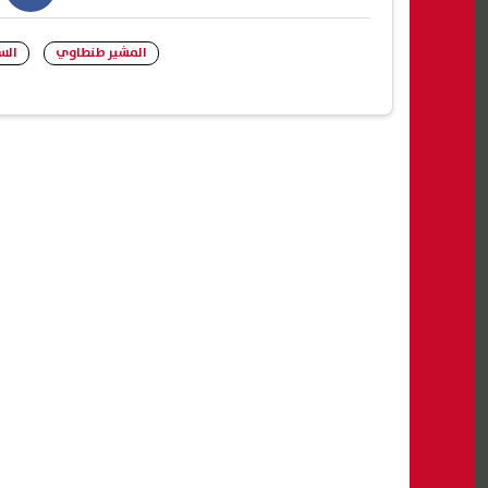
book
المشير طنطاوي
الس