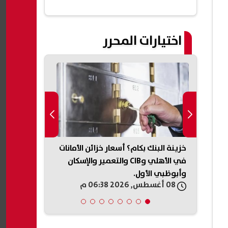
اختيارات المحرر
ة
خزينة البنك بكام؟ أسعار خزائن الأمانات
أقل من الربع
تسجيل
في الأهلي وCIB والتعمير والإسكان
أسباب انخفاض
وأبوظبي الأول.
الفرقة الأولى
08 أغسطس, 2026 06:38 م
08 أغسطس, 2026 06:34 م