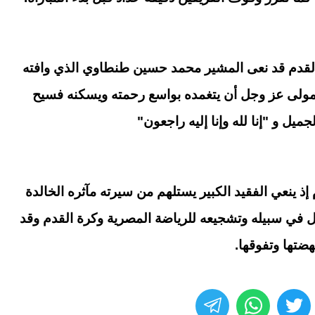
القدم قد نعى المشير محمد حسين طنطاوي الذي وافته
المولى عز وجل أن يتغمده بواسع رحمته ويسكنه فسيح
لجميل و "إنا لله وإنا إليه راجعون"
إذ ينعي الفقيد الكبير يستلهم من سيرته مآثره الخالدة
 باسمك ولا تعرفها؟.. كيف
تنسيق المرحلة الأولى للثانوي
في سبيله وتشجيعه للرياضة المصرية وكرة القدم وقد
دم خدمة أرقامي بأمان
العامة 2026.. موعد غلق ال
والحدود الدنيا للكليات
هضتها وتفوقها.
08 أغسطس, 2026 06:11 م