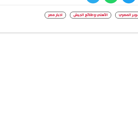
whats
twitter
face
وبر المصري
الأهلي وطلائع الجيش
اخبار مصر