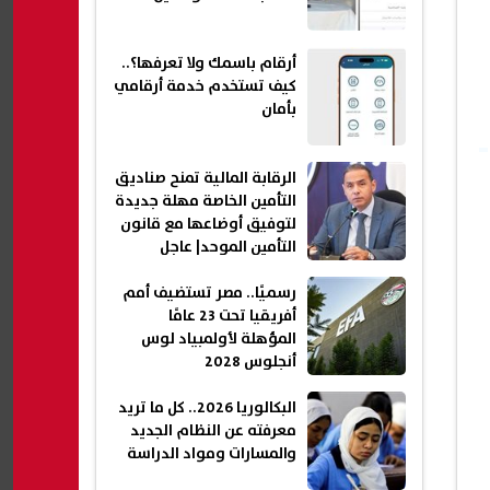
أرقام باسمك ولا تعرفها؟..
كيف تستخدم خدمة أرقامي
بأمان
الرقابة المالية تمنح صناديق
التأمين الخاصة مهلة جديدة
لتوفيق أوضاعها مع قانون
التأمين الموحد| عاجل
رسميًا.. مصر تستضيف أمم
أفريقيا تحت 23 عامًا
المؤهلة لأولمبياد لوس
أنجلوس 2028
البكالوريا 2026.. كل ما تريد
معرفته عن النظام الجديد
والمسارات ومواد الدراسة