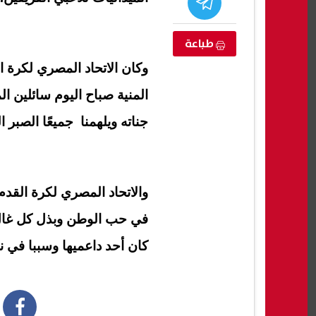
طباعة
وكان الاتحاد المصري لكرة 
المنية صباح اليوم سائلين 
جناته ويلهمنا جميعًا الصبر ا
والاتحاد المصري لكرة القدم 
تنسيق المرحلة الأولى 2026.. 86
ضبط المتهم بانتحال صفة موظف في
أرقام
في حب الوطن وبذل كل غال 
باتهم وموعد
وزارة الداخلية للنصب على المواطنين
تستخ
كان أحد داعميها وسببا في ن
08 أغسطس, 2026 06:19 م
08 أغسطس, 2026 06:15 م