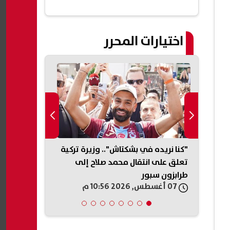
اختيارات المحرر
 النبوي الشريف 2026.. تعرف
"كنا نريده في بشكتاش".. وزيرة تركية
لا تنخدعوا.. 
 مصر
تعلق على انتقال محمد صلاح إلى
التعيينات: لا 
طرابزون سبور
مقابل أموال|
07 أغسطس, 2026 10:56 م
07 أغسطس, 2026 10:50 م