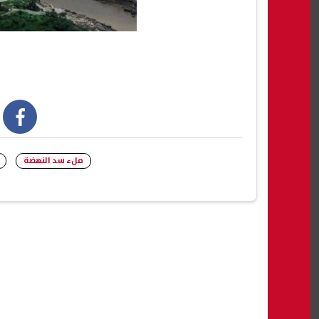
book
ملء سد النهضة