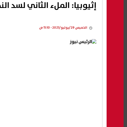
إثيوبيا: الملء الثاني لسد النهضة "احتجز 3.5
الخميس 29/يوليو/2021 - 11:10 ص