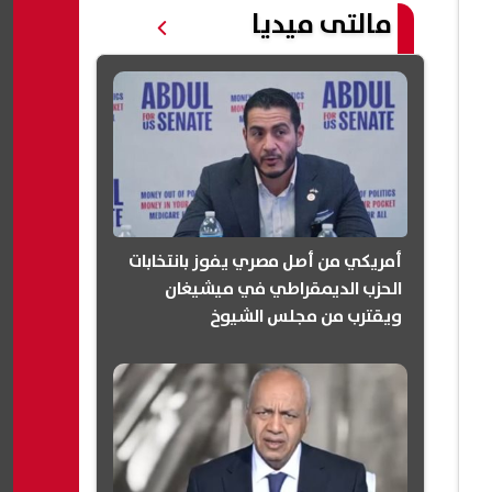
مالتى ميديا
أمريكي من أصل مصري يفوز بانتخابات
الحزب الديمقراطي في ميشيغان
ويقترب من مجلس الشيوخ
(انفوجرافيك)