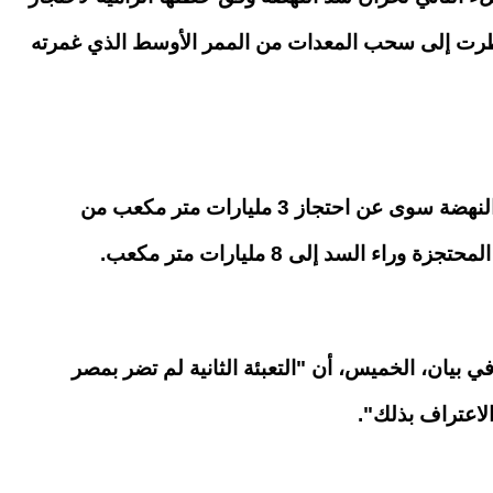
اضطرت إلى سحب المعدات من الممر الأوسط الذي غمرته
ولم يثمر الملء الثاني لسد النهضة سوى عن احتجاز 3 مليارات متر مكعب من
راء السد إلى 8 مليارات متر مكعب.
يم العالي: إعداد كوادر أكاديمية
المولد
ك الوعي والقيادة
على موعد الإجازة الرسمية في
 في بيان، الخميس، أن "التعبئة الثانية لم تضر بمصر
07 أغسطس, 2026 09:56 م
الاعتراف بذلك".