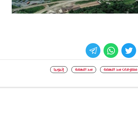
whats
twitter
face
مفاوضات سد النهضة
سد النهضة
إثيوبيا